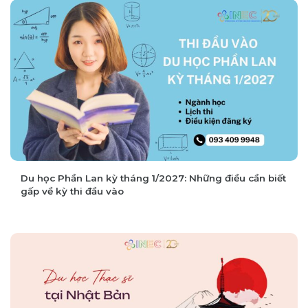
Chia sẻ từ Cát Tường về hành trình học Nursing ở Mỹ –
P.2: Vì sao nên có kế hoạch tốt từ năm nhất?
Du học Phần Lan kỳ tháng 1/2027: Những điều cần biết
gấp về kỳ thi đầu vào