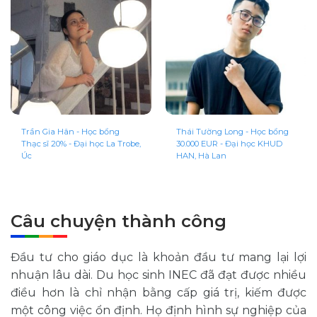
Trần Gia Hân - Học bổng
Thái Tường Long - Học bổng
L
Thạc sĩ 20% - Đại học La Trobe,
30.000 EUR - Đại học KHUD
b
Úc
HAN, Hà Lan
S
Câu chuyện thành công
Đầu tư cho giáo dục là khoản đầu tư mang lại lợi
nhuận lâu dài. Du học sinh INEC đã đạt được nhiều
điều hơn là chỉ nhận bằng cấp giá trị, kiếm được
một công việc ổn định. Họ định hình sự nghiệp của