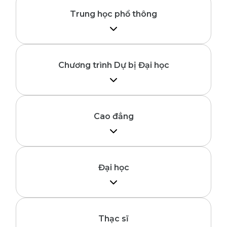
Trung học phổ thông
– Không bắt buộc có chứng chỉ tiếng Anh
– Làm bài kiểm tra năng lực học tập của
Chương trình Dự bị Đại học
trường
– Hoàn tất lớp 11 hoặc 12 (tùy chương trình)
– Chứng chỉ IELTS (không bắt buộc)
Cao đẳng
– Hoàn tất lớp 12
– Tiếng Anh: IELTS 5.0 – 5.5 (tùy chương
trình); hoặc học khóa tiếng Anh của
Đại học
trường
– Hoàn tất lớp 12
– Tiếng Anh: IELTS 5.5-6.0 (tùy chương
trình); hoặc học khóa tiếng Anh của
Thạc sĩ
trường