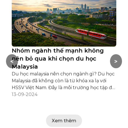
Nhóm ngành thế mạnh không
Du
nên bỏ qua khi chọn du học
H
<
>
Malaysia
Th
Ma
Du học malaysia nên chọn ngành gì? Du học
tạ
Malaysia đã không còn là từ khóa xa lạ với
lư
13
HSSV Việt Nam. Đây là môi trường học tập đa
27
văn hóa của sinh viên hơn 100 quốc tịch khác
13-09-2024
họ
nhau. Malaysia sở hữu nền giáo dục chất
Ma
lượng, hệ thống cơ sở vật chất hiện đại và
ch
dịch vụ chăm sóc sinh viên quốc tế chu đáo.
Xem thêm
vi
Ngoài lựa chọn hoàn tất toàn bộ khóa học tại
Ma