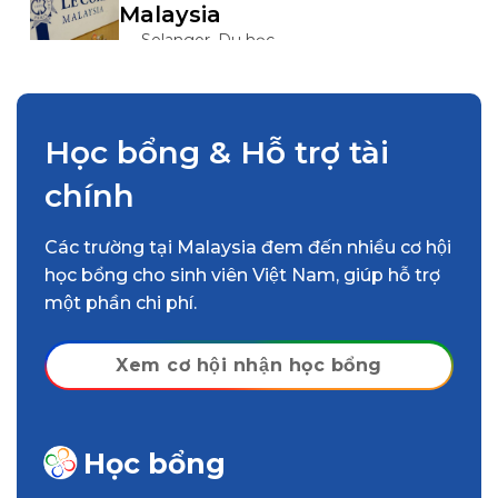
Malaysia
Selangor, Du học
Malaysia
Chỉ từ 700.000.000 VNĐ
Đại học Nilai University (Nilai
Học bổng & Hỗ trợ tài
U) – Malaysia
chính
Negeri Sembilan, Du học
Malaysia
Chỉ từ 450.000.000 VNĐ
Các trường tại Malaysia đem đến nhiều cơ hội
học bổng cho sinh viên Việt Nam, giúp hỗ trợ
Đại học Taylor’s – Malaysia
một phần chi phí.
Selangor, Du học
Malaysia
Chỉ từ 700.000.000 VNĐ
Xem cơ hội nhận học bổng
Đại học HELP – Malaysia
Kuala Lumpur, Du học
Học bổng
Malaysia
Chỉ từ 350.000.000 VNĐ