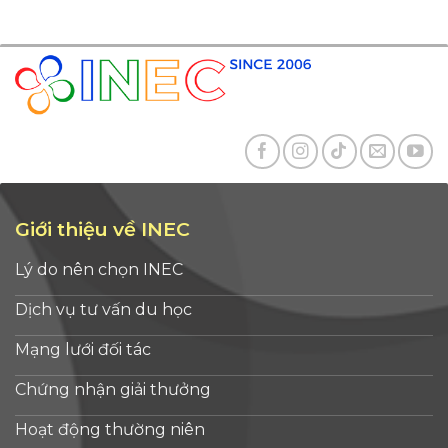
Malaysia, bạn có thể chọn nơi đây làm bước
tế
đệm để chuyển tiếp đến những quốc gia xa
ch
hơn với thủ tục dễ [...]
Giới thiệu về INEC
Lý do nên chọn INEC
Dịch vụ tư vấn du học
Mạng lưới đối tác
Chứng nhận giải thưởng
Hoạt động thường niên