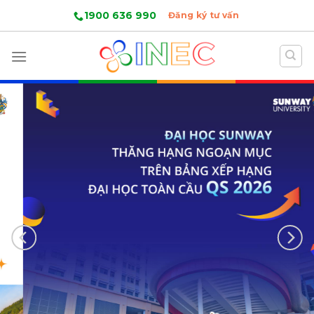
Skip
1900 636 990
Đăng ký tư vấn
to
content