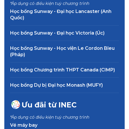
*Áp dụng có điều kiện tuỳ chương trình
Học viện Thiết kế Truyền
Học bổng Sunway - Đại học Lancaster (Anh
thông (TOA) – Malaysia
Quốc)
Malaysia, Du học Malaysia
Chỉ từ 750.000.000 VNĐ
Học bổng Sunway - Đại học Victoria (Úc)
Đại học INTI – Malaysia
Học bổng Sunway - Học viện Le Cordon Bleu
Negeri Sembilan, Du học
(Pháp)
Malaysia
Chỉ từ 500.000.000 VNĐ
Học bổng Chương trình THPT Canada (CIMP)
Đại học Công lập Curtin Úc
tại Malaysia
Học bổng Dự bị Đại học Monash (MUFY)
Miri, Du học Malaysia
Chỉ từ 200.000.000 VNĐ
Ưu đãi từ INEC
*Áp dụng có điều kiện tuỳ chương trình
Vé máy bay