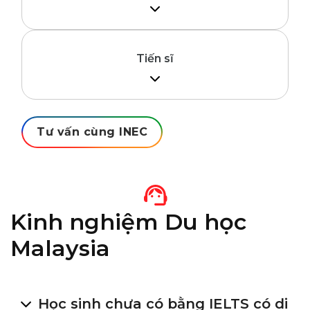
– Tốt nghiệp Đại học
– Tiếng Anh: IELTS 6.0/TOEFL 75+/PTE
Academic 50+ (tùy ngành); hoặc học khóa
Tiến sĩ
tiếng Anh của trường
– Tốt nghiệp Thạc sĩ
– Chứng chỉ IELTS/TOEFL/PTE
Tư vấn cùng INEC
Kinh nghiệm Du học
Malaysia
Học sinh chưa có bằng IELTS có di