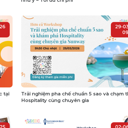
26
29-0
09
 tại
Trải nghiệm pha chế chuẩn 5 sao và chạm th
Hospitality cùng chuyên gia
025
02-0