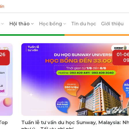
ấn
c
Hội thảo
Học bổng
Tin du học
Giới thiệu
26
01-0
09
Top
Tuần lễ tư vấn du học Sunway, Malaysia: N
như ý – Tối ưu chi phí