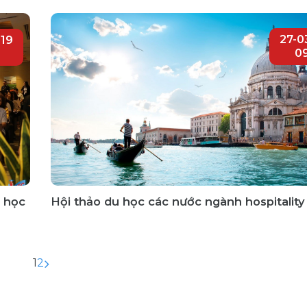
27-0
019
0
u học
Hội thảo du học các nước ngành hospitality
1
2