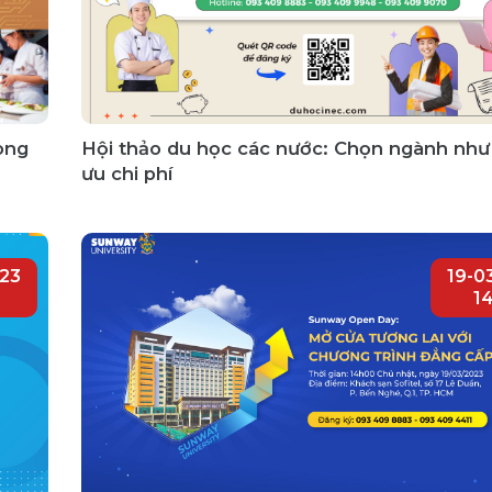
rong
Hội thảo du học các nước: Chọn ngành như 
ưu chi phí
23
19-0
1