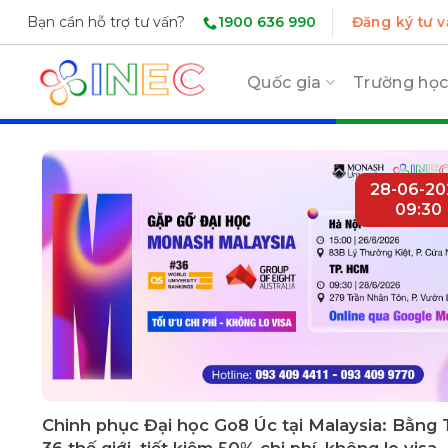
Skip
1900 636 990
Bạn cần hỗ trợ tư vấn?
Đăng ký tư v
to
content
Quốc gia
Trường họ
28-06-20
09:30
Chinh phục Đại học Go8 Úc tại Malaysia: Bằng 
36 thế giới, tiết kiệm 50% chi phí, không lo visa