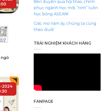
Bén duyên qua hội thảo, chinh
:00
phục ngành học mới, “rinh” luôn
học bổng ASEAN!
Giấc mơ năm ấy, chúng ta cùng
theo đuổi!
TRẢI NGHIỆM KHÁCH HÀNG
 ngõ
5-2024
:30
FANPAGE