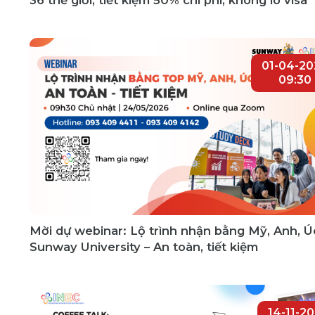
01-04-20
09:30
Mời dự webinar: Lộ trình nhận bằng Mỹ, Anh, Úc
Sunway University – An toàn, tiết kiệm
14-11-2