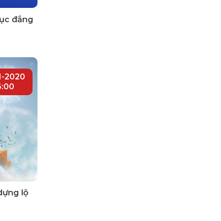
dục đẳng
1-2020
6:00
dựng lộ