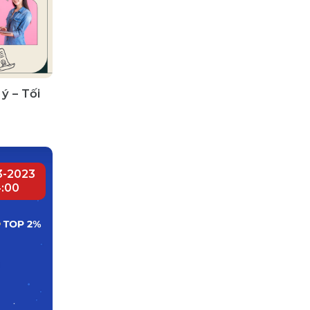
ý – Tối
3-2023
4:00