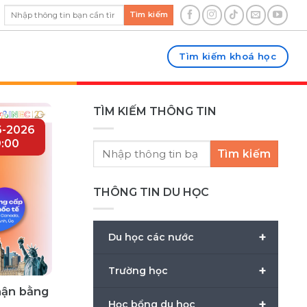
Tìm kiếm
Tìm kiếm khoá học
TÌM KIẾM THÔNG TIN
6-2026
:00
Tìm kiếm
THÔNG TIN DU HỌC
+
Du học các nước
+
Trường học
hận bằng
+
Học bổng du học