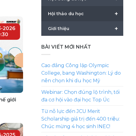
+
Hội thảo du học
+
3-2026
Giới thiệu
:30
BÀI VIẾT MỚI NHẤT
Cao đẳng Công lập Olympic
College, bang Washington: Lý do
nên chọn khi du học Mỹ
Webinar: Chọn đúng lộ trình, tối
ế giới
đa cơ hội vào đại học Top Úc
Từ nỗ lực đến JCU Merit
Scholarship giá trị đến 400 triệu:
Chúc mừng 4 học sinh INEC!
6-2025