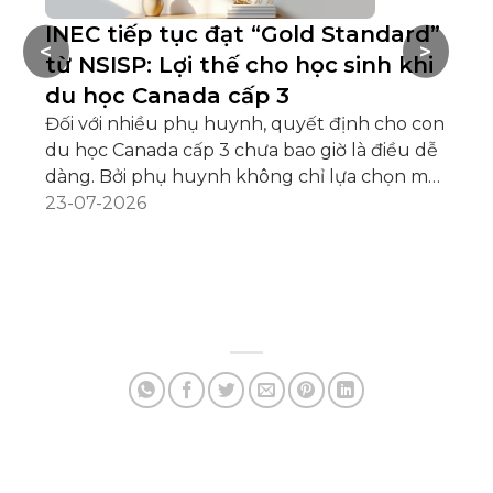
INEC tiếp tục đạt “Gold Standard”
T
<
>
từ NSISP: Lợi thế cho học sinh khi
–
du học Canada cấp 3
C
Đối với nhiều phụ huynh, quyết định cho con
Từ
du học Canada cấp 3 chưa bao giờ là điều dễ
đế
dàng. Bởi phụ huynh không chỉ lựa chọn một
In
ngôi trường, mà còn mong muốn gửi gắm
23-07-2026
gi
05
con trong một môi trường học tập an toàn,
đạ
nơi các em được quan tâm, chăm sóc và có
kh
điều kiện phát triển toàn diện khi còn ở tuổi
tu
vị thành niên. Khác với bậc đại học, học sinh
nă
trung học quốc tế thường sinh sống cùng
tr
gia đình bản xứ, cần được theo dõi sát sao về
cá
học tập, đời sống và [...]
Đặ
gỡ 