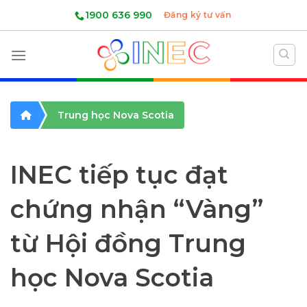
Skip
1900 636 990
Đăng ký tư vấn
to
content
Trung học Nova Scotia
INEC tiếp tục đạt
chứng nhận “Vàng”
từ Hội đồng Trung
học Nova Scotia