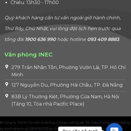
Chiều: 13h30 - 17h00
Quý khách hàng cần tư vấn ngoài giờ hành chính,
Thứ Bảy, Chủ Nhật, vui lòng đặt lịch hẹn trước qua
tổng đài
1900 636 990
hoặc hotline
093 409 8883
.
Văn phòng INEC
279 Trần Nhân Tôn, Phường Vườn Lài, TP. Hồ Chí
Minh
127 Nguyễn Du, Phường Hải Châu, TP. Đà Nẵng
83B Lý Thường Kiệt, Phường Cửa Nam, Hà Nội
(Tầng 10, Tòa nhà Pacific Place)
© Công ty TNHH Tư Vấn Giáo Dục Mạng Lưới Quốc Tế. Giấy chứng nhận Đăng
Contac
ký Kinh doanh số 0304763733 do Sở Kế hoạch và Đầu tư Thành phố Hồ Chí