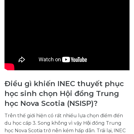
Điều gì khiến INEC thuyết phục
học sinh chọn Hội đồng Trung
học Nova Scotia (NSISP)?
Trên thế giới hiện có rất nhiều lựa chọn điểm đến
du học cấp 3. Song không vì vậy Hội đồng Trung
học Nova Scotia trở nên kém hấp dẫn. Trái lại, INEC