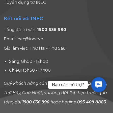
vì chất
Tuyển dụng từ INEC
lượng đào
tạo đẳng
Kết nối với INEC
cấp của
Thụy Sĩ –
Tổng đài tư vấn:
1900 636 990
cái nôi của
ngành
Email:
inec@inec.vn
Dịch vụ
Giờ làm việc: Thứ Hai - Thứ Sáu
hiếu
khách, mà
còn bởi [...]
Sáng: 8h00 - 12h00
Chiều: 13h30 - 17h00
Quý khách hàng cần tư vấn ngoài giờ hành chính,
Contac
Bạn cần hỗ trợ?
Thứ Bảy, Chủ Nhật, vui lòng đặt lịch hẹn trước qua
tổng đài
1900 636 990
hoặc hotline
093 409 8883
.