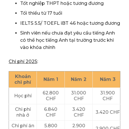
Tốt nghiệp THPT hoặc tương đương
Tối thiểu từ 17 tuổi
IELTS 5.5/ TOEFL iBT 46 hoặc tương đương
Sinh viên nếu chưa đạt yêu cầu tiếng Anh
có thể học tiếng Anh tại trường trước khi
vào khóa chính
Chi phí 2025
:
Khoản
Năm 1
Năm 2
Năm 3
chi phí
62.800
31.000
31.900
Học phí
CHF
CHF
CHF
Chi phí
6.840
3.420
3.420 CHF
nhà ở
CHF
CHF
Chi phí ăn
5.800
2.900
2.900 CHF