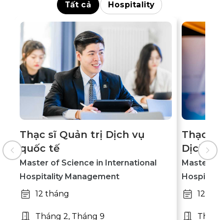
Tất cả
Hospitality
Thạc sĩ Quản trị Dịch vụ
Thạc sĩ
quốc tế
Dịch vụ
Master of Science in International
Master of
Hospitality Management
Hospital
12 tháng
12 th
Tháng 2, Tháng 9
Tháng