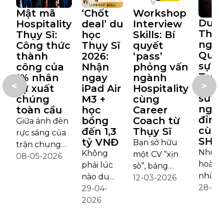
Mật mã
‘Chốt
Workshop
Du 
Hospitality
deal’ du
Interview
Thụ
Thụy Sĩ:
học
Skills: Bí
ngà
Công thức
Thụy Sĩ
quyết
Quả
thành
2026:
‘pass’
sự k
công của
Nhận
phỏng vấn
Trở
1% nhân
ngay
ngành
<
>
‘kiế
sự xuất
iPad Air
Hospitality
sư’ 
chúng
M3 +
cùng
ngh
toàn cầu
học
Career
đỉn
bổng
Coach từ
Giữa ánh đèn
cùn
đến 1,3
Thụy Sĩ
rực sáng của
SHM
tỷ VNĐ
Bạn sở hữu
trận chung
Nhữn
Không
một CV “xịn
kết Super
08-05-2026
hoàn
phải lúc
sò”, bảng
Bowl, hàng
nhữn
nào du
điểm đẹp mắt
12-03-2026
chục nghìn
hòa 
28-1
học cũng
29-04-
và giấc mơ
khán giả
bùng
đi kèm
2026
vươn tầm
đang dõi theo
xúc,
một “deal
quốc tế trong
từng khoảnh