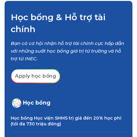
Từ 21 tuổi
Học bổng & Hỗ trợ tài
IELTS 6.0/ TOEFL iBT 60 hoặc tương
đương
chính
Bạn có cơ hội nhận hỗ trợ tài chính cực hấp dẫn
với những suất học bổng giá trị từ trường và hỗ
trợ từ INEC.
Apply học bổng
Học bổng
Học bổng Học viện SHMS trị giá đến 20% học phí
(tối đa 730 triệu đồng)