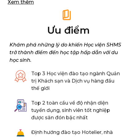
Xem thêm
hội học bổng đến 1,3 tỷ đồng dành cho sinh viên
nộp hồ sơ sớm nhất!
Ưu điểm
Khám phá những lý do khiến Học viện SHMS
trở thành điểm đến học tập hấp dẫn với du
học sinh.
Top 3 Học viện đào tạo ngành Quản
trị Khách sạn và Dịch vụ hàng đầu
thế giới
Top 2 toàn cầu về độ nhận diện
tuyển dụng, sinh viên tốt nghiệp
được săn đón bậc nhất
Định hướng đào tạo Hotelier, nhà