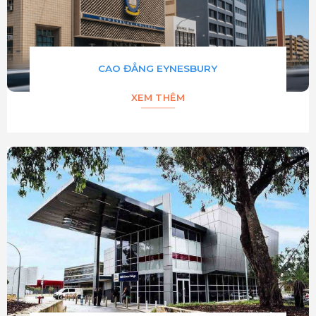
CAO ĐẲNG EYNESBURY
XEM THÊM