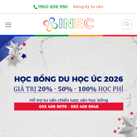
Skip
1900 636 990
Đăng ký tư vấn
to
content