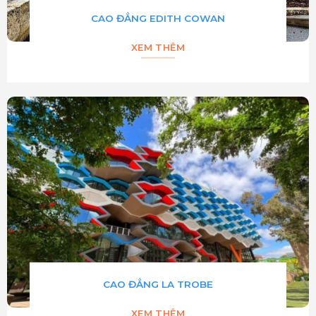
CAO ĐẲNG EDITH COWAN
XEM THÊM
CAO ĐẲNG LA TROBE
XEM THÊM