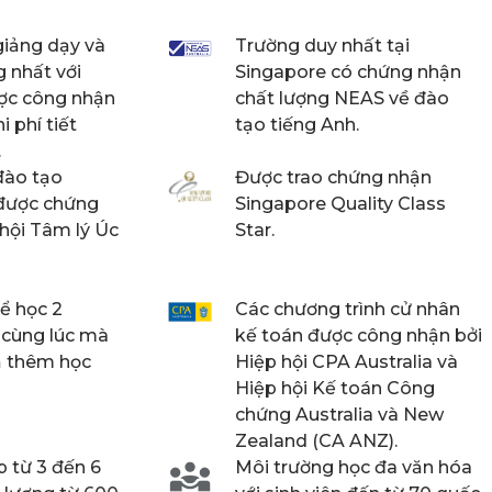
giảng dạy và
Trường duy nhất tại
 nhất với
Singapore có chứng nhận
ược công nhận
chất lượng NEAS về đào
i phí tiết
tạo tiếng Anh.
.
đào tạo
Được trao chứng nhận
 được chứng
Singapore Quality Class
 hội Tâm lý Úc
Star.
hể học 2
Các chương trình cử nhân
 cùng lúc mà
kế toán được công nhận bởi
ả thêm học
Hiệp hội CPA Australia và
Hiệp hội Kế toán Công
chứng Australia và New
Zealand (CA ANZ).
p từ 3 đến 6
Môi trường học đa văn hóa