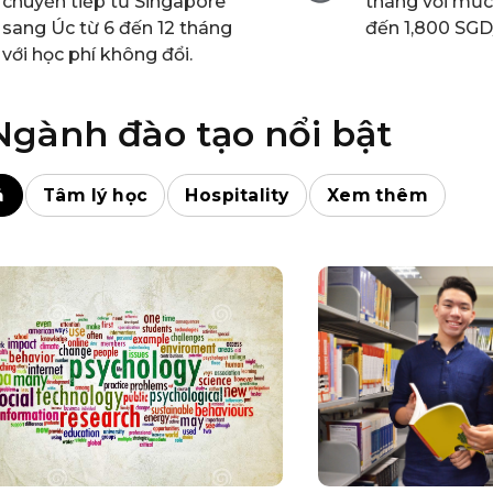
chuyển tiếp từ Singapore
tháng với mức
sang Úc từ 6 đến 12 tháng
đến 1,800 SGD
với học phí không đổi.
Ngành đào tạo nổi bật
ả
Tâm lý học
Hospitality
Xem thêm