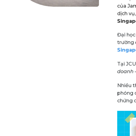
của Jam
dịch vụ
Singap
Đại học
trường 
Singap
Tại JCU
doanh –
Nhiều t
phóng c
chứng c