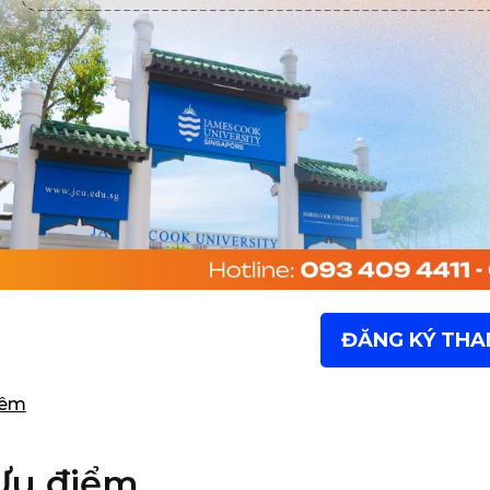
ĐĂNG KÝ THA
hêm
Ưu điểm