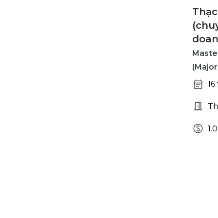
Thạc
(chu
doan
Master
(Major
16
Th
1.