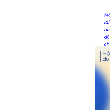
Mơ
la
nin
đô
ch