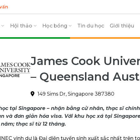
 vấn
c
Hội thảo
Học bổng
Tin du học
Giới thiệu
James Cook Univer
– Queensland Austr
149 Sims Dr, Singapore 387380
học tại Singapore – nhận bằng cử nhân, thạc sĩ chính
an và đơn giản hóa visa. Với khu học xá tại Singapore
 năm; thạc sĩ từ 12 tháng.
INEC vinh dự là Đại diện tuyển sinh xuất sắc nhất trên 