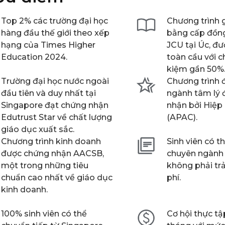
Top 2% các trường đại học
Chương trình 
hàng đầu thế giới theo xếp
bằng cấp đồng
hạng của Times Higher
JCU tại Úc, đ
Education 2024.
toàn cầu với ch
kiệm gần 50%
Trường đại học nước ngoài
Chương trình 
đầu tiên và duy nhất tại
ngành tâm lý
Singapore đạt chứng nhận
nhận bởi Hiệp
Edutrust Star về chất lượng
(APAC).
giáo dục xuất sắc.
Chương trình kinh doanh
Sinh viên có t
được chứng nhận AACSB,
chuyên ngành
một trong những tiêu
không phải tr
chuẩn cao nhất về giáo dục
phí.
kinh doanh.
100% sinh viên có thể
Cơ hội thực tậ