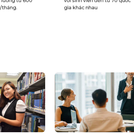
 lương từ 600
với sinh viên đến từ 70 quốc
/tháng.
gia khác nhau​