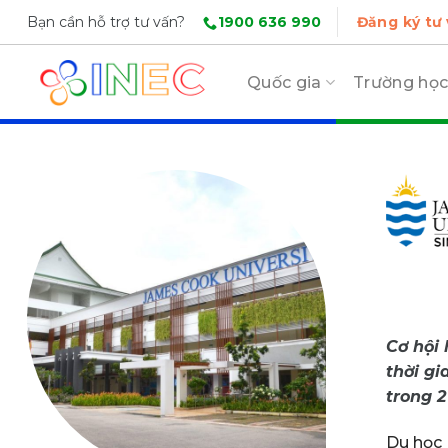
Skip
1900 636 990
Bạn cần hỗ trợ tư vấn?
Đăng ký tư
to
content
Quốc gia
Trường họ
Cơ hội 
thời gi
trong 2
Du học 