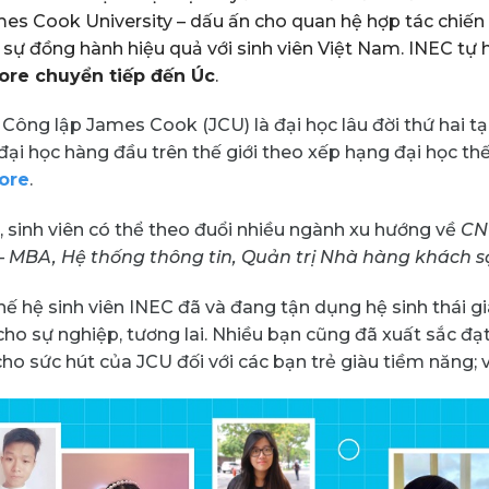
es Cook University – dấu ấn cho quan hệ hợp tác chiến
, sự đồng hành hiệu quả với sinh viên Việt Nam.
INEC tự h
ore chuyển tiếp đến Úc
.
 Công lập James Cook (JCU) là đại học lâu đời thứ hai 
đại học hàng đầu trên thế giới theo xếp hạng đại học th
ore
.
, sinh viên có thể theo đuổi nhiều ngành xu hướng về
CNT
 MBA, Hệ thống thông tin, Quản trị Nhà hàng khách s
hế hệ sinh viên INEC đã và đang tận dụng hệ sinh thái 
ho sự nghiệp, tương lai. Nhiều bạn cũng đã xuất sắc đạ
ho sức hút của JCU đối với các bạn trẻ giàu tiềm năng; v