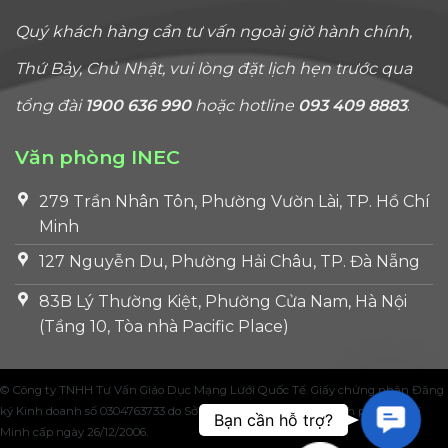
Quý khách hàng cần tư vấn ngoài giờ hành chính,
Thứ Bảy, Chủ Nhật, vui lòng đặt lịch hẹn trước qua
tổng đài
1900 636 990
hoặc hotline
093 409 8883
.
Văn phòng INEC
279 Trần Nhân Tôn, Phường Vườn Lài, TP. Hồ Chí
Minh
127 Nguyễn Du, Phường Hải Châu, TP. Đà Nẵng
83B Lý Thường Kiệt, Phường Cửa Nam, Hà Nội
(Tầng 10, Tòa nhà Pacific Place)
© Công ty TNHH Tư Vấn Giáo Dục Mạng Lưới Quốc Tế. Giấy chứng nhận Đăng
Contac
ký Kinh doanh số 0304763733 do Sở Kế hoạch và Đầu tư Thành phố Hồ Chí
Bạn cần hỗ trợ?
Minh cấp ngày 26/12/2006.
Us