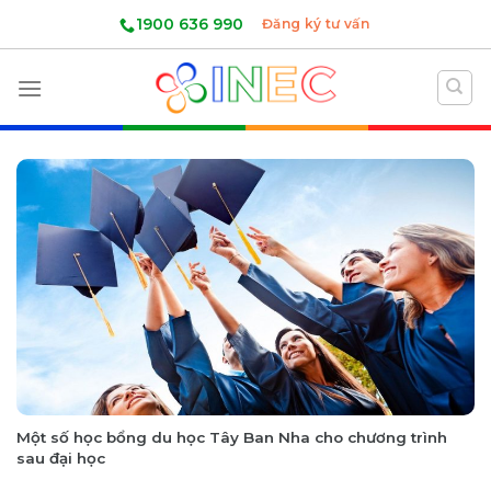
Skip
1900 636 990
Đăng ký tư vấn
to
content
Một số học bổng du học Tây Ban Nha cho chương trình
sau đại học