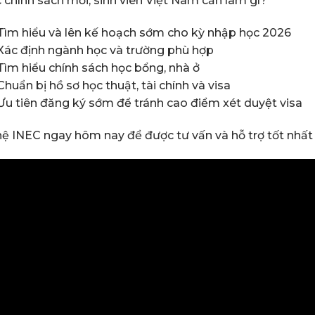
 chính sách mới, sinh viên Việt Nam cần làm gì?
Tìm hiểu và lên kế hoạch sớm cho kỳ nhập học 2026
Xác định ngành học và trường phù hợp
Tìm hiểu chính sách học bổng, nhà ở
Chuẩn bị hồ sơ học thuật, tài chính và visa
Ưu tiên đăng ký sớm để tránh cao điểm xét duyệt visa
hệ INEC ngay hôm nay để được tư vấn và hỗ trợ tốt nhất