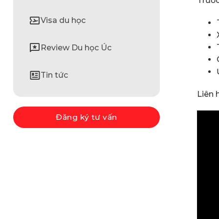
Trước
Visa du học
Review Du học Úc
Tin tức
Liên 
Đăng ký tư vấn