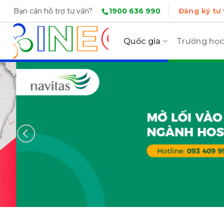
Skip
1900 636 990
Bạn cần hỗ trợ tư vấn?
Đăng ký tư
to
content
Quốc gia
Trường họ