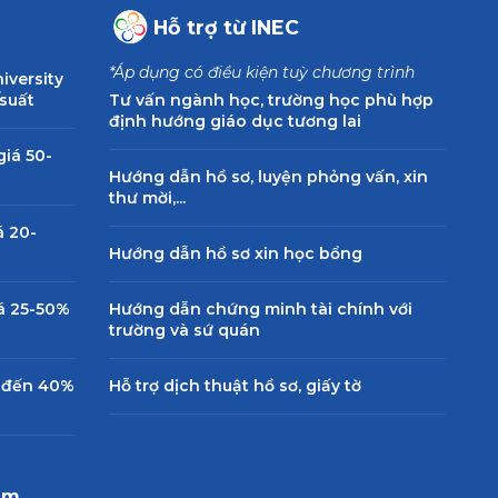
Hỗ trợ từ INEC
*Áp dụng có điều kiện tuỳ chương trình
c La Trobe – Úc
iversity
/suất
Tư vấn ngành học, trường học phù hợp
rne, Sydney, Du học Úc
định hướng giáo dục tương lai
 550.000.000 VNĐ
giá 50-
Hướng dẫn hồ sơ, luyện phỏng vấn, xin
thư mời,...
á 20-
 Griffith – Úc
Hướng dẫn hồ sơ xin học bổng
e, Gold Coast, Du học Úc
 550.000.000 VNĐ
iá 25-50%
Hướng dẫn chứng minh tài chính với
trường và sứ quán
á đến 40%
Hỗ trợ dịch thuật hồ sơ, giấy tờ
sity of Canberra College
a, Du học Úc
 500.000.000 VNĐ
êm