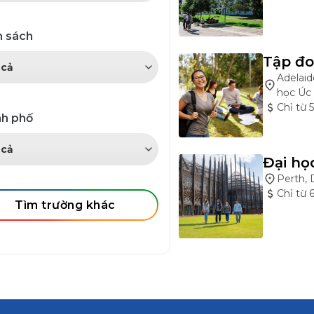
 sách
Tập đo
Adelaid
học Úc
Chỉ từ
h phố
Đại họ
Perth, 
Chỉ từ
Tìm trường khác
Học vi
Adelaid
học Úc
Chỉ từ