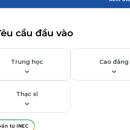
Cao đẳ
Melbou
Chỉ từ
Yêu cầu đầu vào
Đại họ
Trung học
Cao đẳng
Melbou
Chỉ từ
Học sinh hoàn tất lớp hiện
Học sinh tốt ngh
tại tại Việt Nam, GPA từ
IELTS 5.5 hoặc t
7.0
đương
Thạc sĩ
Không bắt buộc chứng chỉ
Đại ho
tiếng Anh
Perth, 
Tốt nghiệp đại học, GPA từ
Chỉ từ
6.5
Kinh nghiệm làm việc (tùy
vấn từ INEC
ngành, tùy trường)