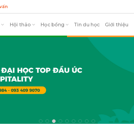
 vấn
c
Hội thảo
Học bổng
Tin du học
Giới thiệu