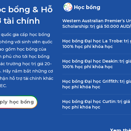
Học bổng
c bổng & Hỗ
ợ tài chính
Đại họ
Western Australian Premier’s Un
Scholarship: trị giá 50.000 AUD
Melbou
Chỉ từ
à quốc gia cấp học bổng
Học bổng Đại học La Trobe: trị 
phóng với sinh viên quốc
100% học phí khóa học
bao gồm học bổng của
h phủ cho tới học bổng
Học bổng Đại học Deakin: trị gi
Đại học
ác trường học trị giá 20-
100% học phí khóa học
Brisban
. Hãy nắm bắt những cơ
Chỉ từ
hận hỗ trợ tài chính khác
Học bổng Đại học Griffith: trị g
NEC.
học phí khóa học
Học bổng Đại học Curtin: trị gi
ply học bổng
Univer
học phí khóa học
Canberr
Chỉ từ
Xem th