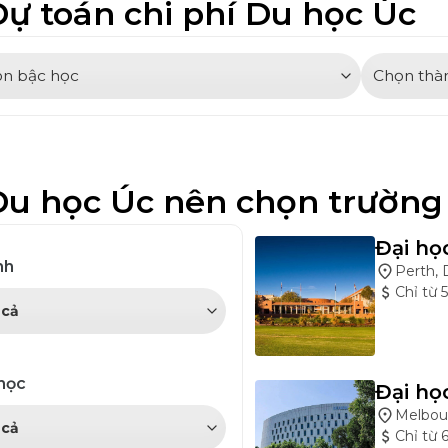
Dự toán chi phí
Du học Úc
Du học Úc
nên chọn trường
Đại họ
nh
Perth, 
Chỉ từ
học
Đại họ
Melbou
Chỉ từ