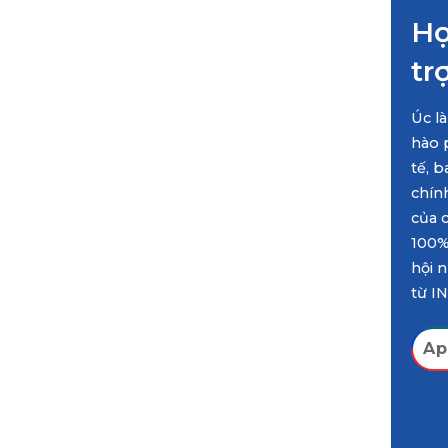
Họ
tr
Úc l
hào 
tế, 
chín
của c
100%
hội n
từ I
Ap