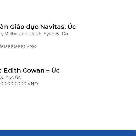
àn Giáo dục Navitas, Úc
e, Melbourne, Perth, Sydney, Du
 550.000.000 VNĐ
c Edith Cowan – Úc
Du học Úc
 600.000.000 VNĐ
ện Le Cordon Bleu, Úc
e, Brisbane, Melbourne, Sydney, Du
 400.000.000 VNĐ