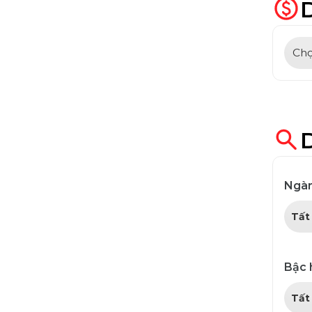
Ngà
Bậc 