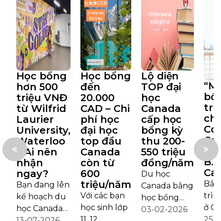
Học bổng
Học bổng
Lộ diện
“M
hơn 500
đến
TOP đại
bổ
triệu VNĐ
20.000
học
trợ
từ Wilfrid
CAD – Chi
Canada
chí
Laurier
phí học
cấp học
Co
University,
đại học
bổng kỳ
Col
Waterloo
top đầu
thu 200-
<
>
Va
– Ai nên
Canada
550 triệu
B.C
nhận
còn từ
đồng/năm
Ca
ngay?
600
Du học
triệu/năm
Bắt
Bạn đang lên
Canada bằng
Với các bạn
trìn
kế hoạch du
học bổng
học sinh lớp
ở C
học Canada
đang trở
03-02-2026
11, 12,
Coll
25-
2027? Bạn
13-07-2026