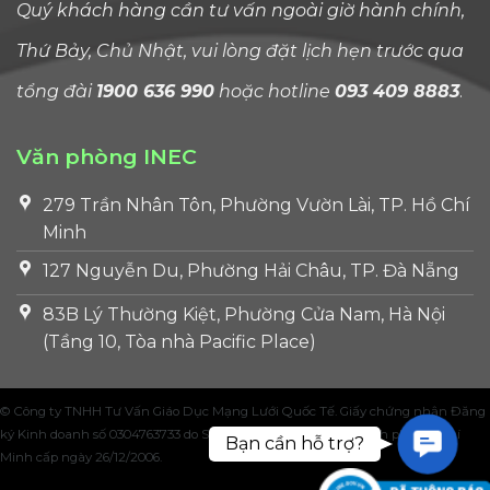
Quý khách hàng cần tư vấn ngoài giờ hành chính,
Thứ Bảy, Chủ Nhật, vui lòng đặt lịch hẹn trước qua
tổng đài
1900 636 990
hoặc hotline
093 409 8883
.
Văn phòng INEC
279 Trần Nhân Tôn, Phường Vườn Lài, TP. Hồ Chí
Minh
127 Nguyễn Du, Phường Hải Châu, TP. Đà Nẵng
83B Lý Thường Kiệt, Phường Cửa Nam, Hà Nội
(Tầng 10, Tòa nhà Pacific Place)
© Công ty TNHH Tư Vấn Giáo Dục Mạng Lưới Quốc Tế. Giấy chứng nhận Đăng
ký Kinh doanh số 0304763733 do Sở Kế hoạch và Đầu tư Thành phố Hồ Chí
Contac
Bạn cần hỗ trợ?
Minh cấp ngày 26/12/2006.