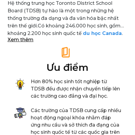
Hệ thống trung học Toronto District School
Board (TDSB) tự hào là một trong những hệ
thống trường đa dạng và đa văn hóa bậc nhất
trên thế giới.Có khoảng 246.000 học sinh, gồm
khoảng 2.200 học sinh quốc tế
du học Canada
.
Xem thêm
TDSB có hơn 38.000 nhân viên, có thể nói nhiều
ngoại ngữ khác nhau, sẵn sàng hỗ trợ cho các
bạn học sinh.
Ưu điểm
Hơn 80% học sinh tốt nghiệp từ
TDSB đều được nhận chuyển tiếp lên
các trường cao đẳng và đại học.
Các trường của TDSB cung cấp nhiều
hoạt động ngoại khóa nhằm đáp
ứng nhu cầu và sở thích đa đạng của
học sinh quốc tế từ các quốc gia trên