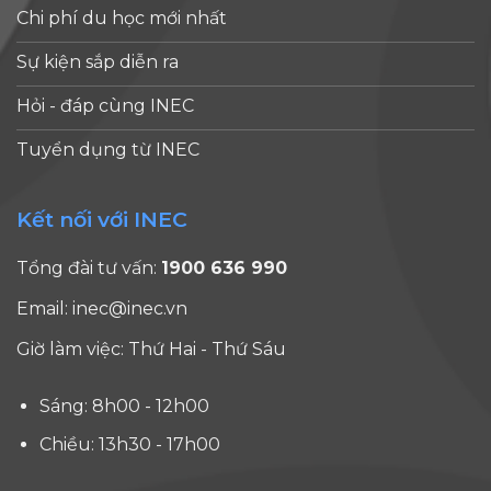
quốc tế – đại
đáng cân
cho [...]
Chi phí du học mới nhất
học [...]
nhắc. Sự cân
Sự kiện sắp diễn ra
bằng [...]
Hỏi - đáp cùng INEC
Tuyển dụng từ INEC
Kết nối với INEC
Tổng đài tư vấn:
1900 636 990
Email:
inec@inec.vn
Giờ làm việc: Thứ Hai - Thứ Sáu
Sáng: 8h00 - 12h00
Chiều: 13h30 - 17h00