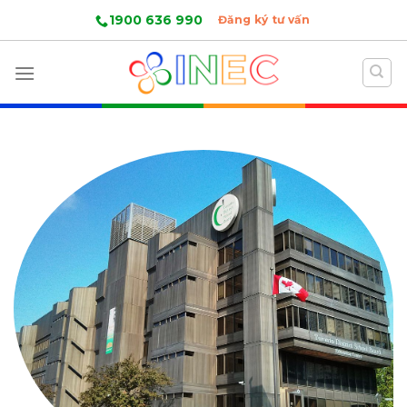
Skip
1900 636 990
Đăng ký tư vấn
to
content