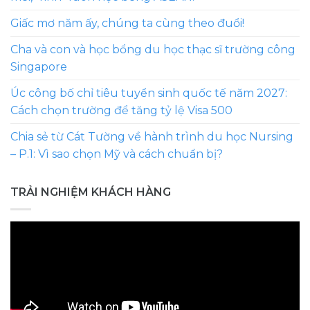
Giấc mơ năm ấy, chúng ta cùng theo đuổi!
Cha và con và học bổng du học thạc sĩ trường công
Singapore
Úc công bố chỉ tiêu tuyển sinh quốc tế năm 2027:
Cách chọn trường để tăng tỷ lệ Visa 500
Chia sẻ từ Cát Tường về hành trình du học Nursing
– P.1: Vì sao chọn Mỹ và cách chuẩn bị?
TRẢI NGHIỆM KHÁCH HÀNG