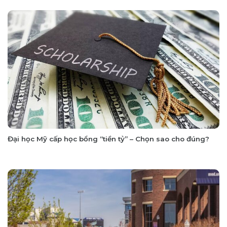
Đại học Mỹ cấp học bổng “tiền tỷ” – Chọn sao cho đúng?