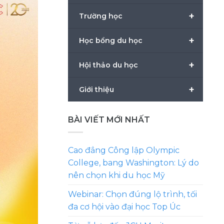
+
Trường học
+
Học bổng du học
+
Hội thảo du học
+
Giới thiệu
BÀI VIẾT MỚI NHẤT
Cao đẳng Công lập Olympic
College, bang Washington: Lý do
nên chọn khi du học Mỹ
Webinar: Chọn đúng lộ trình, tối
đa cơ hội vào đại học Top Úc