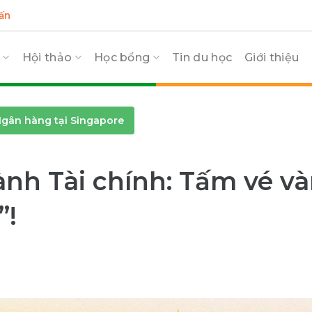
ấn
c
Hội thảo
Học bổng
Tin du học
Giới thiệu
gân hàng tại Singapore
nh Tài chính: Tấm vé v
”!