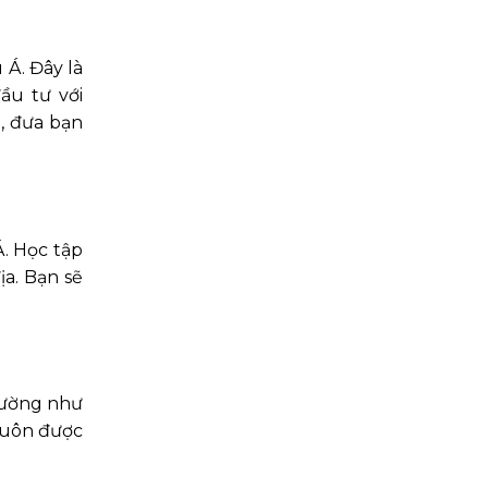
 Á. Đây là
ầu tư với
h, đưa bạn
Á. Học tập
a. Bạn sẽ
rường như
luôn được