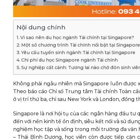
Nội dung chính
Vì sao nên du học ngành Tài chính tại Singapore?
Một số chương trình Tài chính nổi bật tại Singapore
Yêu cầu tuyển sinh ngành Tài chính tại Singapore
Chi phí du học Singapore ngành Tài chính
Sự nghiệp cất cánh: Tương lai nào chờ đón sinh vi
Không phải ngẫu nhiên mà Singapore luôn được xếp
Theo báo cáo Chỉ số Trung tâm Tài chính Toàn cầ
ở vị trí thứ ba, chỉ sau New York và London, đồng t
Singapore là nơi hội tụ của các ngân hàng đầu tư q
đến với nền kinh tế ổn định, siêu kết nối và sử dụn
nghiệm học tập và sống trong môi trường đa văn hóa
– Thái Bình Dương, học viên còn được tiếp cận cơ