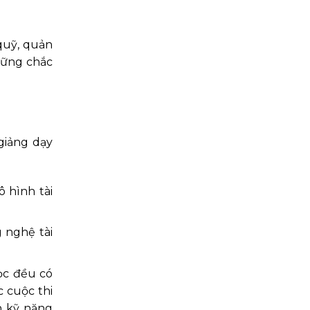
 quỹ, quản
 vững chắc
giảng dạy
 hình tài
 nghệ tài
học đều có
c cuộc thi
n kỹ năng