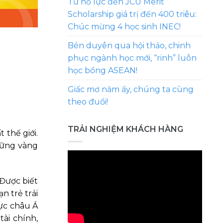
Từ nỗ lực đến JCU Merit
Scholarship giá trị đến 400 triệu:
Chúc mừng 4 học sinh INEC!
Bén duyên qua hội thảo, chinh
phục ngành học mới, “rinh” luôn
học bổng ASEAN!
Giấc mơ năm ấy, chúng ta cùng
theo đuổi!
TRẢI NGHIỆM KHÁCH HÀNG
thế giới.
vững vàng
 Được biết
n trẻ trải
vực châu Á
tài chính,