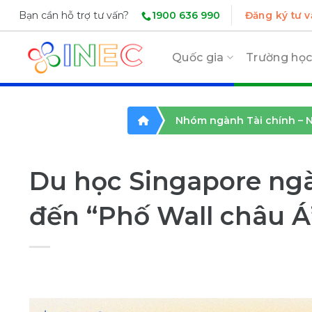
Skip
1900 636 990
Bạn cần hỗ trợ tư vấn?
Đăng ký tư v
to
content
Quốc gia
Trường họ
Nhóm ngành Tài chính – N
Du học Singapore ngà
đến “Phố Wall châu Á