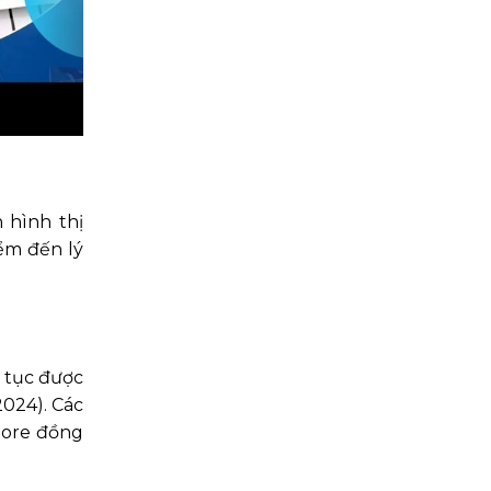
 hình thị
iểm đến lý
n tục được
2024). Các
apore đồng