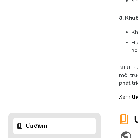
Si
8. Khu
Kh
Hư
hoạ
NTU man
môi trư
phát tr
Xem t
Ưu điểm