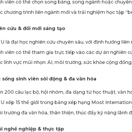
nh viên có thể chọn song bằng, song ngành hoặc chuyên 
c chương trình liên ngành mới và trải nghiệm học tập “b
ên cứu & đổi mới sáng tạo
U là đại học nghiên cứu chuyên sâu, với định hướng liên 
nh viên có thể tham gia trực tiếp vào các dự án nghiên c
c lĩnh vực mũi nhọn: AI, môi trường, sức khỏe cộng đồng,
 sống sinh viên sôi động & đa văn hóa
n 200 câu lạc bộ, hội nhóm, đa dạng từ học thuật, văn h
U xếp 15 thế giới trong bảng xếp hạng Most Internationa
i trường đa văn hóa, thân thiện, thúc đẩy kỹ năng lãnh đ
ội nghề nghiệp & thực tập