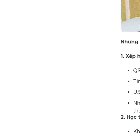
Những 
1. Xếp
QS
Ti
U.
Nh
th
2. Học 
Kh