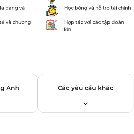
đa dạng và
Học bổng và hỗ trợ tài chính
 tế và chương
Hợp tác với các tập đoàn
lớn
ng Anh
Các yêu cầu khác
ện sau:
– SAT – tổng điểm
ít nhất là 1900
(SAT thi trước tháng 3 năm 2016)
or – tổng
hoặc
ít nhất 1250 điểm
(SAT mới
từ tháng 3 năm 2016, không yêu
 Special
cầu bài luận).