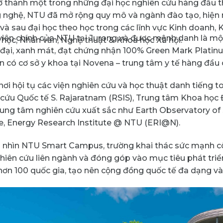
ở thành một trong những đại học nghiên cứu hàng đầu th
 nghệ, NTU đã mở rộng quy mô và ngành đào tạo, hiện n
 và sau đại học theo học trong các lĩnh vực Kinh doanh, 
iên chính của NTU tại Jurong và được mệnh danh là một 
Y học, Nhân văn, Nghệ thuật & Khoa học Xã hội.
 đại, xanh mát, đạt chứng nhận 100% Green Mark Platinum
 có cơ sở y khoa tại Novena – trung tâm y tế hàng đầu 
nơi hội tụ các viện nghiên cứu và học thuật danh tiếng 
cứu Quốc tế S. Rajaratnam (RSIS), Trung tâm Khoa học
rung tâm nghiên cứu xuất sắc như Earth Observatory o
te, Energy Research Institute @ NTU (ERI@N).
 nhìn NTU Smart Campus, trường khai thác sức mạnh cô
ghiên cứu liên ngành và đóng góp vào mục tiêu phát triể
hơn 100 quốc gia, tạo nên cộng đồng quốc tế đa dạng v