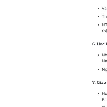
Vă
Th
NT
th
6. Học 
Nh
Na
Ng
7. Giao
Hơ
Ki