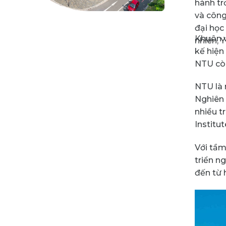
hành tr
và công
đại học
Khuôn v
nhiên, 
kế hiện
NTU còn
NTU là 
Nghiên 
nhiều t
Institu
Với tầm
triển n
đến từ 