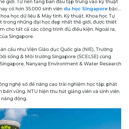
ế giới. Từ nền tảng ban đầu tập trung vào kỹ thuật
ay có hơn 35.000 sinh viên
du học Singapore
bậc
Khoa học dữ liệu & Máy tính, Kỹ thuật, Khoa học Tự
trong những đại học đẹp nhất thế giới, được thiết
 cho tất cả các công trình đủ điều kiện. Ngoài ra,
của Singapore.
toàn cầu như Viện Giáo dục Quốc gia (NIE), Trường
 Đời sống & Môi trường Singapore (SCELSE) cùng
f Singapore, Nanyang Environment & Water Research
ng nghệ số để nâng cao trải nghiệm học tập, phát
n bền vững. NTU hiện thu hút giảng viên và sinh viên
à năng động.