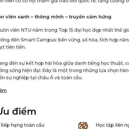
nh viên có cơ hội tham gia trao đổi quốc tế, tăng cường t
ôn viên xanh – thông minh – truyền cảm hứng
uôn viên NTU nằm trong Top 15 đại học đẹp nhất thế giới,
ớng đến Smart Campus: bền vững, số hóa, tích hợp năng 
t tiên tiến.
g đến sự kết hợp hài hòa giữa danh tiếng học thuật, cơ 
ờng sống hiện đại. Đây là một trong những lựa chọn hà
iển sự nghiệp tại châu Á và toàn cầu.
hêm
Ưu điểm
Xếp hạng toàn cầu
Học tập liên 