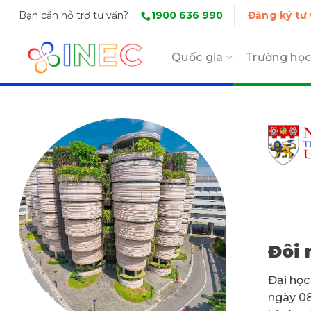
Skip
1900 636 990
Bạn cần hỗ trợ tư vấn?
Đăng ký tư
to
content
Quốc gia
Trường họ
Đôi 
Đại học
ngày 08