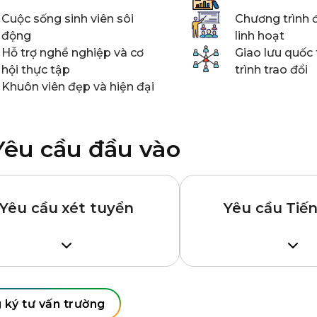
Cuộc sống sinh viên sôi
Chương trình 
động
linh hoạt
Hỗ trợ nghề nghiệp và cơ
Giao lưu quốc
hội thực tập
trình trao đổi
Khuôn viên đẹp và hiện đại
Yêu cầu đầu vào
Yêu cầu xét tuyển
Yêu cầu Tiế
 sinh tốt nghiệp Trung học
Một trong các điều ki
hông (tính đến kỳ nhập học)
– IELTS/IELTS Indicat
iểm trung bình khá giỏi trở
điểm ít nhất là
6.0.
 ký tư vấn trường
– TOEFL/TOEFL iBT®