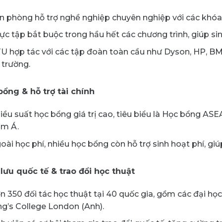
n phòng hỗ trợ nghề nghiệp chuyên nghiệp với các khóa
ực tập bắt buộc trong hầu hết các chương trình, giúp sin
U hợp tác với các tập đoàn toàn cầu như Dyson, HP, BMW
ị trường.
bổng & hỗ trợ tài chính
iều suất học bổng giá trị cao, tiêu biểu là Học bổng A
m Á.
oài học phí, nhiều học bổng còn hỗ trợ sinh hoạt phí, giú
 lưu quốc tế & trao đổi học thuật
n 350 đối tác học thuật tại 40 quốc gia, gồm các đại họ
ng’s College London (Anh).