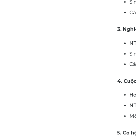
Si
Cá
3. Nghi
NT
Si
Cá
4. Cuộc
Hơ
NT
Mô
5. Cơ h