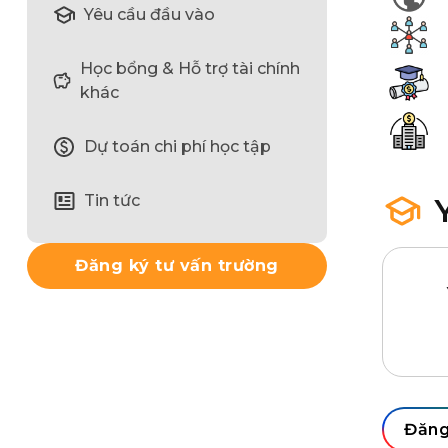
Yêu cầu đầu vào
Học bổng & Hỗ trợ tài chính
khác
Dự toán chi phí học tập
Tin tức
Đăng ký tư vấn trường
– Học
phổ t
với đ
lên
Đăng