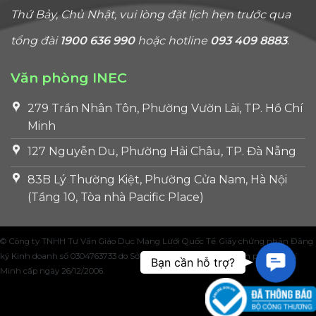
Thứ Bảy, Chủ Nhật, vui lòng đặt lịch hẹn trước qua
tổng đài
1900 636 990
hoặc hotline
093 409 8883
.
Văn phòng INEC
279 Trần Nhân Tôn, Phường Vườn Lài, TP. Hồ Chí
Minh
127 Nguyễn Du, Phường Hải Châu, TP. Đà Nẵng
83B Lý Thường Kiệt, Phường Cửa Nam, Hà Nội
(Tầng 10, Tòa nhà Pacific Place)
© Công ty TNHH Tư Vấn Giáo Dục Mạng Lưới Quốc Tế. Giấy chứng nhận Đăng
ký Kinh doanh số 0304763733 do Sở Kế hoạch và Đầu tư Thành phố Hồ Chí
Contac
Bạn cần hỗ trợ?
Minh cấp ngày 26/12/2006.
Us