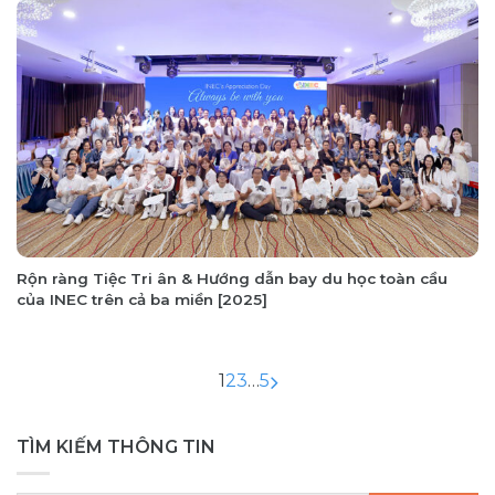
Rộn ràng Tiệc Tri ân & Hướng dẫn bay du học toàn cầu
của INEC trên cả ba miền [2025]
1
2
3
…
5
TÌM KIẾM THÔNG TIN