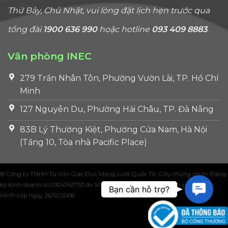
Thứ Bảy, Chủ Nhật, vui lòng đặt lịch hẹn trước qua
tổng đài
1900 636 990
hoặc hotline
093 409 8883
.
Văn phòng INEC
279 Trần Nhân Tôn, Phường Vườn Lài, TP. Hồ Chí
Minh
127 Nguyễn Du, Phường Hải Châu, TP. Đà Nẵng
83B Lý Thường Kiệt, Phường Cửa Nam, Hà Nội
(Tầng 10, Tòa nhà Pacific Place)
© Công ty TNHH Tư Vấn Giáo Dục Mạng Lưới Quốc Tế. Giấy chứng nhận Đăng
ký Kinh doanh số 0304763733 do Sở Kế hoạch và Đầu tư Thành phố Hồ Chí
Contac
Bạn cần hỗ trợ?
Minh cấp ngày 26/12/2006.
Us