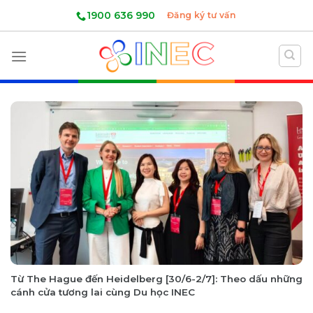
Skip
1900 636 990
Đăng ký tư vấn
to
content
Từ The Hague đến Heidelberg [30/6-2/7]: Theo dấu những
cánh cửa tương lai cùng Du học INEC