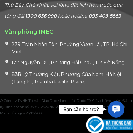
Thứ Bảy, Chủ Nhật, vui lòng đặt lịch hẹn trước qua
tổng đài
1900 636 990
hoặc hotline
093 409 8883
.
Văn phòng INEC
279 Trần Nhân Tôn, Phường Vườn Lài, TP. Hồ Chí
Minh
127 Nguyễn Du, Phường Hải Châu, TP. Đà Nẵng
83B Lý Thường Kiệt, Phường Cửa Nam, Hà Nội
(Tầng 10, Tòa nhà Pacific Place)
© Công ty TNHH Tư Vấn Giáo Dục Mạng Lưới Quốc Tế. Giấy chứng nhận Đăng
Contac
ký Kinh doanh số 0304763733 do Sở Kế hoạch và Đầu tư Thành phố Hồ Chí
Bạn cần hỗ trợ?
Minh cấp ngày 26/12/2006.