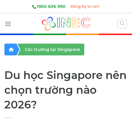
Skip
1900 636 990
Đăng ký tư vấn
to
content
Các trường tại Singapore
Du học Singapore nên
chọn trường nào
2026?