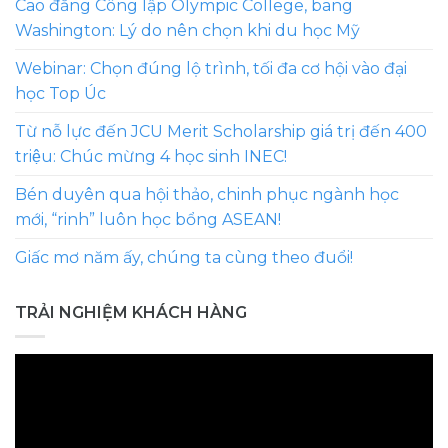
Cao đẳng Công lập Olympic College, bang
Washington: Lý do nên chọn khi du học Mỹ
Webinar: Chọn đúng lộ trình, tối đa cơ hội vào đại
học Top Úc
Từ nỗ lực đến JCU Merit Scholarship giá trị đến 400
triệu: Chúc mừng 4 học sinh INEC!
Bén duyên qua hội thảo, chinh phục ngành học
mới, “rinh” luôn học bổng ASEAN!
Giấc mơ năm ấy, chúng ta cùng theo đuổi!
TRẢI NGHIỆM KHÁCH HÀNG