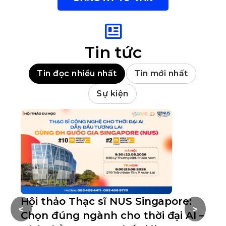
Tin tức
Tin đọc nhiều nhất
Tin mới nhất
Sự kiện
Hội thảo Thạc sĩ NUS Singapore:
S
<
>
Chọn đúng ngành cho thời đại AI –
2