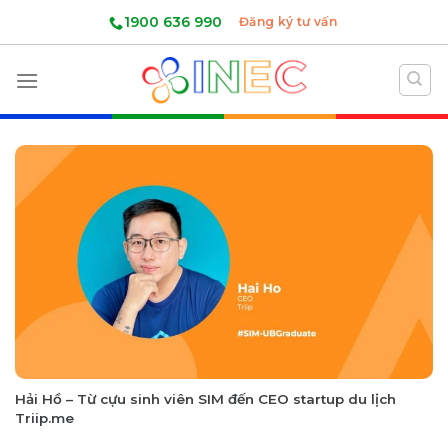
Skip
1900 636 990
Đăng ký tư vấn
to
content
Hải Hồ – Từ cựu sinh viên SIM đến CEO startup du lịch
Triip.me