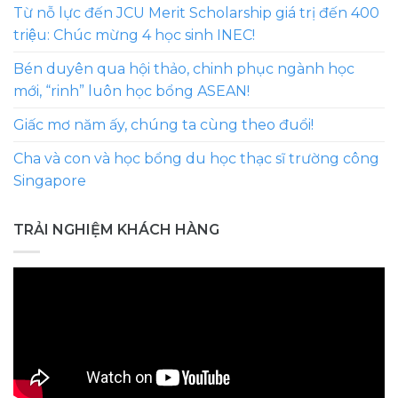
Từ nỗ lực đến JCU Merit Scholarship giá trị đến 400
triệu: Chúc mừng 4 học sinh INEC!
Bén duyên qua hội thảo, chinh phục ngành học
mới, “rinh” luôn học bổng ASEAN!
Giấc mơ năm ấy, chúng ta cùng theo đuổi!
Cha và con và học bổng du học thạc sĩ trường công
Singapore
TRẢI NGHIỆM KHÁCH HÀNG