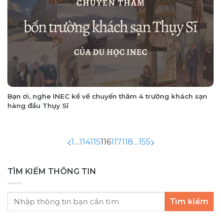
Bạn ơi, nghe INEC kể về chuyến thăm 4 trường khách sạn
hàng đầu Thụy Sĩ
1
…
114
115
116
117
118
…
155
TÌM KIẾM THÔNG TIN
Tìm kiếm