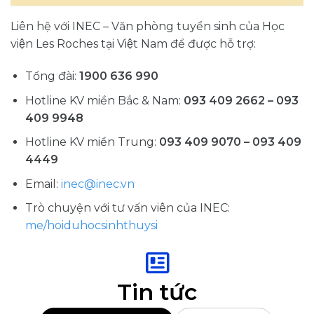
Liên hệ với INEC – Văn phòng tuyển sinh của Học
viện Les Roches tại Việt Nam để được hỗ trợ:
Tổng đài:
1900 636 990
Hotline KV miền Bắc & Nam:
093 409 2662 – 093
409 9948
Hotline KV miền Trung:
093 409 9070 – 093 409
4449
Email:
inec@inec.vn
Trò chuyện với tư vấn viên của INEC:
me/hoiduhocsinhthuysi
Tin tức