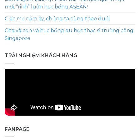
mới, “rinh” luôn học bổng ASEAN!
Giấc mơ năm ấy, chúng ta cùng theo đuổi!
Cha và con và học bổng du học thạc sĩ trường công
Singapore
TRẢI NGHIỆM KHÁCH HÀNG
FANPAGE