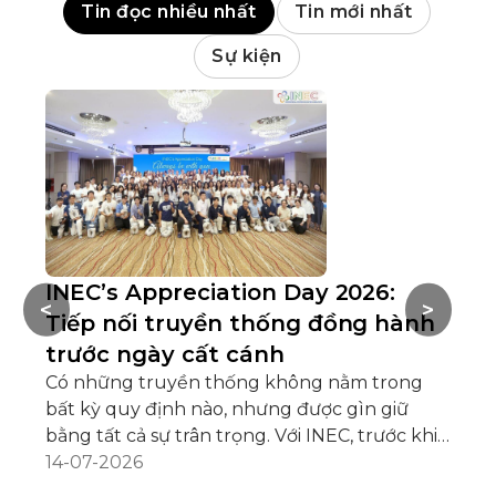
Tin đọc nhiều nhất
Tin mới nhất
Sự kiện
INEC’s Appreciation Day 2026:
H
<
>
Tiếp nối truyền thống đồng hành
C
trước ngày cất cánh
Nh
Có những truyền thống không nằm trong
Hộ
bất kỳ quy định nào, nhưng được gìn giữ
(2
bằng tất cả sự trân trọng. Với INEC, trước khi
ng
hàng trăm học sinh chính thức cất cánh cho
14-07-2026
10
02
hành trình du học mỗi năm, luôn có một
tr