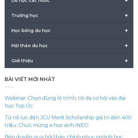
+
Du học các nước
+
Trường học
+
Học bổng du học
+
Hội thảo du học
+
Giới thiệu
BÀI VIẾT MỚI NHẤT
Webinar: Chọn đúng lộ trình, tối đa cơ hội vào đại
học Top Úc
Từ nỗ lực đến JCU Merit Scholarship giá trị đến 400
triệu: Chúc mừng 4 học sinh INEC!
Bén duyên qua hội thảo, chinh phục ngành học