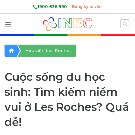
Skip
1900 636 990
Đăng ký tư vấn
to
content
Học viện Les Roches
Cuộc sống du học
sinh: Tìm kiếm niềm
vui ở Les Roches? Quá
dễ!