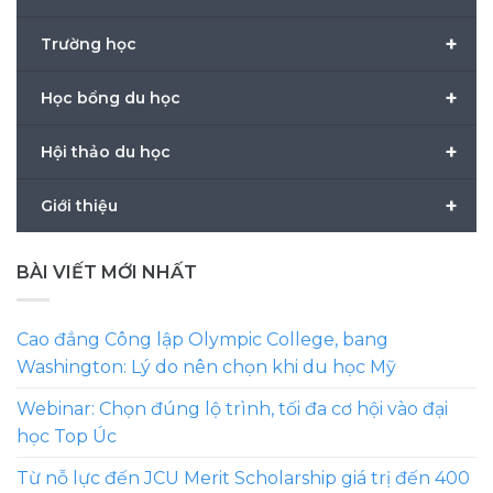
+
Trường học
+
Học bổng du học
+
Hội thảo du học
+
Giới thiệu
BÀI VIẾT MỚI NHẤT
Cao đẳng Công lập Olympic College, bang
Washington: Lý do nên chọn khi du học Mỹ
Webinar: Chọn đúng lộ trình, tối đa cơ hội vào đại
học Top Úc
Từ nỗ lực đến JCU Merit Scholarship giá trị đến 400