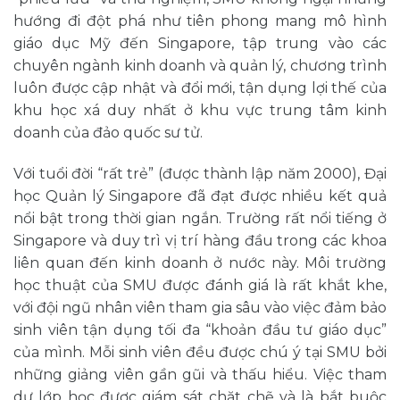
hướng đi đột phá như tiên phong mang mô hình
giáo dục Mỹ đến Singapore, tập trung vào các
chuyên ngành kinh doanh và quản lý, chương trình
luôn được cập nhật và đổi mới, tận dụng lợi thế của
khu học xá duy nhất ở khu vực trung tâm kinh
doanh của đảo quốc sư tử.
Với tuổi đời “rất trẻ” (được thành lập năm 2000), Đại
học Quản lý Singapore đã đạt được nhiều kết quả
nổi bật trong thời gian ngắn. Trường rất nổi tiếng ở
Singapore và duy trì vị trí hàng đầu trong các khoa
liên quan đến kinh doanh ở nước này. Môi trường
học thuật của SMU được đánh giá là rất khắt khe,
với đội ngũ nhân viên tham gia sâu vào việc đảm bảo
sinh viên tận dụng tối đa “khoản đầu tư giáo dục”
của mình. Mỗi sinh viên đều được chú ý tại SMU bởi
những giảng viên gần gũi và thấu hiểu. Việc tham
dự lớp học được giám sát chặt chẽ và là bắt buộc