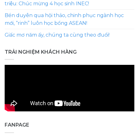
triệu: Chúc mừng 4 học sinh INEC!
Bén duyên qua hội thảo, chinh phục ngành học
mới, “rinh” luôn học bổng ASEAN!
Giấc mơ năm ấy, chúng ta cùng theo đuổi!
TRẢI NGHIỆM KHÁCH HÀNG
FANPAGE