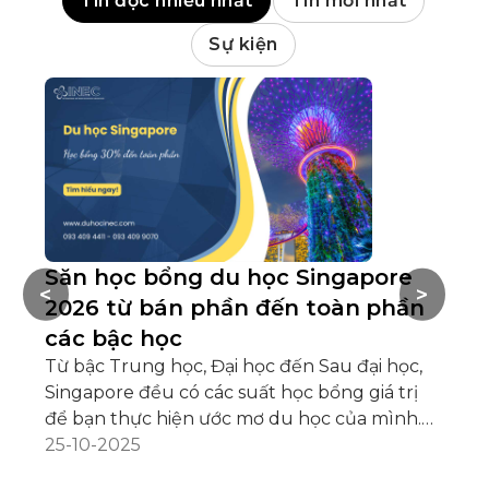
Tin đọc nhiều nhất
Tin mới nhất
Sự kiện
Săn học bổng du học Singapore
B
<
>
2026 từ bán phần đến toàn phần
p
các bậc học
h
Từ bậc Trung học, Đại học đến Sau đại học,
Có
Singapore đều có các suất học bổng giá trị
ph
để bạn thực hiện ước mơ du học của mình.
nh
Bạn đang đặt mục tiêu săn học bổng du học
25-10-2025
mộ
06
Singapore? Bạn không biết trường học hoặc
ch