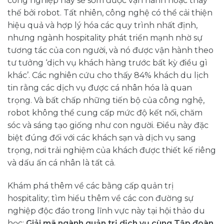
công nghiệp này sẽ sớm được vận hành hoặc thay
thế bởi robot. Tất nhiên, công nghệ có thể cải thiện
hiệu quả và hợp lý hóa các quy trình nhất định,
nhưng ngành hospitality phát triển mạnh nhờ sự
tương tác của con người, và nó được vận hành theo
tư tưởng ‘dịch vụ khách hàng trước bất kỳ điều gì
khác’. Các nghiên cứu cho thấy 84% khách du lịch
tin rằng các dịch vụ được cá nhân hóa là quan
trọng. Và bất chấp những tiến bộ của công nghệ,
robot không thể cung cấp mức độ kết nối, chăm
sóc và sáng tạo giống như con người. Điều này đặc
biệt đúng đối với các khách sạn và dịch vụ sang
trọng, nơi trải nghiệm của khách được thiết kế riêng
và dấu ấn cá nhân là tất cả.
Khám phá thêm về các bằng cấp quản trị
hospitality; tìm hiểu thêm về các con đường sự
nghiệp độc đáo trong lĩnh vực này tại hội thảo du
học:
Giải mã ngành quản trị dịch vụ cùng Tập đoàn