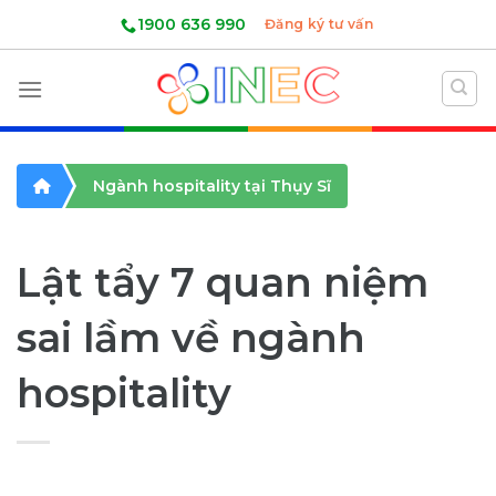
Skip
1900 636 990
Đăng ký tư vấn
to
content
Ngành hospitality tại Thụy Sĩ
Lật tẩy 7 quan niệm
sai lầm về ngành
hospitality