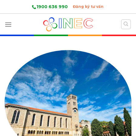
Skip
1900 636 990
Đăng ký tư vấn
to
content