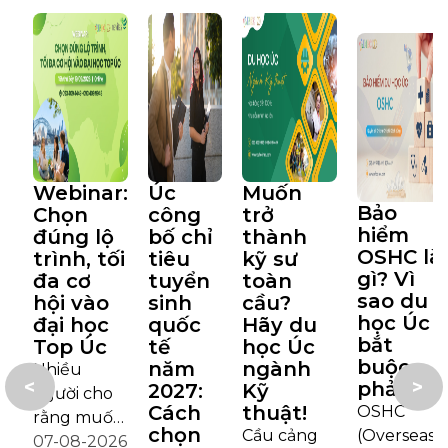
Webinar:
Úc
Muốn
Bảo
Chọn
công
trở
hiểm
đúng lộ
bố chỉ
thành
OSHC là
trình, tối
tiêu
kỹ sư
gì? Vì
đa cơ
tuyển
toàn
sao du
hội vào
sinh
cầu?
học Úc
đại học
quốc
Hãy du
bắt
Top Úc
tế
học Úc
buộc
năm
ngành
Nhiều
<
>
phải có?
2027:
Kỹ
người cho
Cách
thuật!
OSHC
rằng muốn
chọn
Cầu cảng
(Overseas
vào đại học
07-08-2026