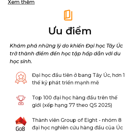
Xem thêm
giới, và là trường đại học duy nhất ở tiểu bang Tây
Úc đạt được xếp hạng này.
Ưu điểm
Khám phá những lý do khiến Đại học Tây Úc
trở thành điểm đến học tập hấp dẫn với du
học sinh.
Đại học đầu tiên ở bang Tây Úc, hơn 1
thế kỷ phát triển mạnh mẽ
Top 100 đại học hàng đầu trên thế
giới (xếp hạng 77 theo QS 2025)
Thành viên Group of Eight - nhóm 8
đại học nghiên cứu hàng đầu của Úc