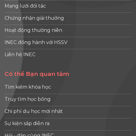
Mạng lưới đối tác
quốc tế,
đồng
Chứng nhận giải thưởng
thời cân
bằng
Hoạt động thường niên
giữa nhu
INEC đồng hành với HSSV
cầu
tuyển
Liên hệ INEC
sinh,
năng lực
đào tạo
Có thể Bạn quan tâm
của các
cơ sở
Tìm kiếm khóa học
giáo dục
Truy tìm học bổng
và khả
năng
Chi phí du học mới nhất
đáp ứng
của [...]
Sự kiện sắp diễn ra
Hỏi - đáp cùng INEC