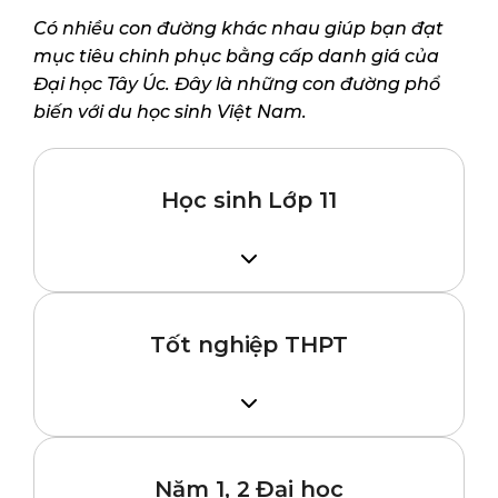
Có nhiều con đường khác nhau giúp bạn đạt
mục tiêu chinh phục bằng cấp danh giá của
Đại học Tây Úc. Đây là những con đường phổ
biến với du học sinh Việt Nam.
Học sinh Lớp 11
Hoàn thành lớp 11 tại Việt Nam → Dự bị đại
học tại Úc (học tại UWA College) → Năm 1
Cử nhân tại Đại học Tây Úc (UWA)
Tốt nghiệp THPT
Tốt nghiệp THPT → Diploma tại Úc (học
tại UWA College) hoặc vào thẳng năm 1
Cử nhân tại Đại học Tây Úc (UWA)
Năm 1, 2 Đại học