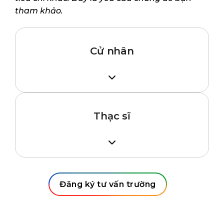
tham khảo.
Cử nhân
Tốt nghiệp THPT học lực giỏi từ các
trường chuyên/chọn/quốc tế hoặc
Hoàn thành năm 1, 2 Đại học tại Việt
Thạc sĩ
Nam hoặc
Hoàn thành khóa Dự bị đại học hoặc
Tốt nghiệp Đại học
Diploma tại Úc
IELTS 6.5 (không kỹ năng nào dưới 6.0)
IELTS 6.5 (không kỹ năng nào dưới 6.0)
hoặc tương đương; một số chương trình
Đăng ký tư vấn trường
hoặc tương đương
yêu cầu IELTS cao hơn