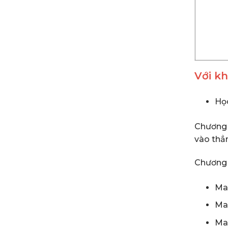
Với k
Học
Chương t
vào thẳn
Chương t
Ma
Mas
Ma