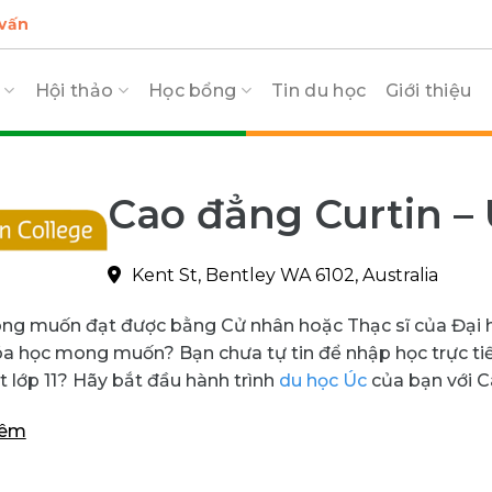
 vấn
c
Hội thảo
Học bổng
Tin du học
Giới thiệu
Cao đẳng Curtin –
Kent St, Bentley WA 6102, Australia
g muốn đạt được bằng Cử nhân hoặc Thạc sĩ của Đại họ
a học mong muốn? Bạn chưa tự tin để nhập học trực tiế
t lớp 11? Hãy bắt đầu hành trình
du học Úc
của bạn với C
hêm