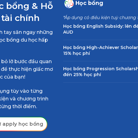
Học bổng
c bổng & Hỗ
 tài chính
*Áp dụng có điều kiện tuỳ chương 
Học bổng English Subsidy: lên đ
 tay săn ngay những
AUD
ọc bổng du học hấp
Học bổng High-Achiever Scholarsh
15% học phí
bỏ lỡ bước đầu quan
Học bổng Progression Scholarship
 để thực hiện giấc mơ
đến 25% học phí
c của bạn!
ụng tùy vào từng
kiện và chương trình
từng thời điểm.
 apply học bổng