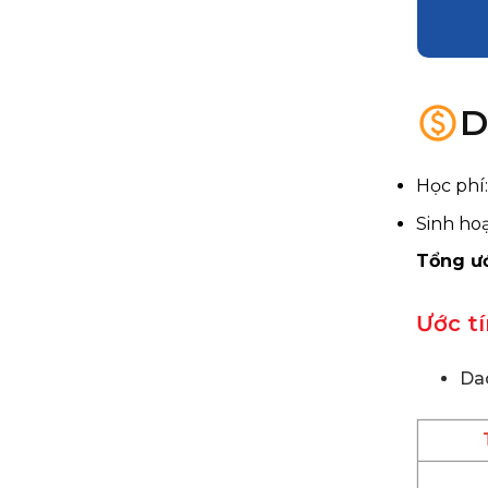
D
Học phí
Sinh ho
Tổng ư
Ước tí
Dao