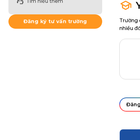
Tìm hiểu thêm
Trường 
Đăng ký tư vấn trường
nhiều đố
Họ
từ 
IE
dư
Đăng
ng