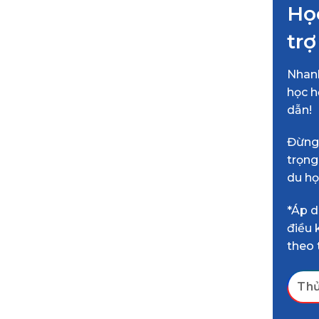
Họ
trợ
Nhanh
học h
dẫn!
Đừng 
trọng
du họ
*Áp d
điều 
theo 
Thử