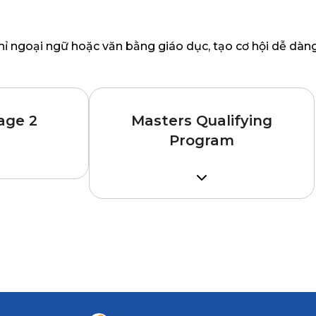
ỉ ngoại ngữ hoặc văn bằng giáo dục, tạo cơ hội dễ dàn
age 2
Masters Qualifying
Program
nh khóa
của Cao đẳng
Tốt nghiệp Đại học
ghiệp THPT,
IELTS 6.0 (không kỹ năng nào
gành
dưới 5.5)
ng ngành học
ỡng yêu cầu