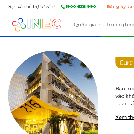
Skip
1900 636 990
Bạn cần hỗ trợ tư vấn?
Đăng ký tư
to
content
Quốc gia
Trường họ
Bạn mon
vào khó
hoàn tấ
Xem t