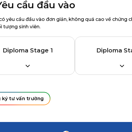
Yêu cầu đầu vào
có yêu cầu đầu vào đơn giản, không quá cao về chứng ch
i tượng sinh viên.
Diploma Stage 1
Diploma St
c sinh hoàn thành lớp 11, GPA
Học sinh hoàn thà
6.0
Diploma Stage 1 
Curtin; hoặc tốt n
LTS 5.5, không kỹ năng nào
GPA 6.0-7.0 tùy n
ới 5.0 (yêu cầu IELTS 6.0 với
 ký tư vấn trường
ành Điều dưỡng)
IELTS 5.5-6.0 (riê
về Y tế và Điều dư
IELTS 6.5)