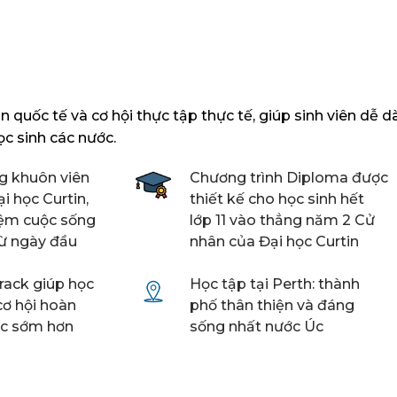
 quốc tế và cơ hội thực tập thực tế, giúp sinh viên dễ d
ọc sinh các nước.
g khuôn viên
Chương trình Diploma được
i học Curtin,
thiết kế cho học sinh hết
iệm cuộc sống
lớp 11 vào thẳng năm 2 Cử
từ ngày đầu
nhân của Đại học Curtin
-track giúp học
Học tập tại Perth: thành
cơ hội hoàn
phố thân thiện và đáng
ọc sớm hơn
sống nhất nước Úc