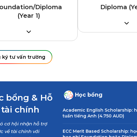
oundation/Diploma
Diploma (Ye
(Year 1)
Hoàn thành lớp 12 
GPA từ 6.0
àn tất lớp 11, GPA từ 6.0
IELTS 5.5 (không 
LTS 5.5 (không kỹ năng nào
dưới 5.0) hoặc tươ
ới 5.0) hoặc tương đương;
 ký tư vấn trường
yêu cầu cao hơn v
u cầu cao hơn với ngành Điều
dưỡng, Bệnh lý ng
ỡng, Bệnh lý ngôn ngữ
Học bổng
c bổng & Hỗ
 tài chính
Academic English Scholarship: 
tuần tiếng Anh (4.750 AUD)
ó cơ hội nhận hỗ trợ
c về tài chính với
ECC Merit Based Scholarship: h
học phí Foundation hoặc Diplo