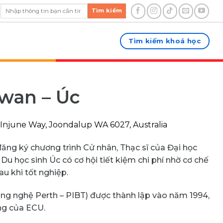
Tìm kiếm
Tìm kiếm khoá học
wan – Úc
Injune Way, Joondalup WA 6027, Australia
ng ký chương trình Cử nhân, Thạc sĩ của Đại học
 học sinh Úc có cơ hội tiết kiệm chi phí nhờ cơ chế
au khi tốt nghiệp.
ng nghệ Perth – PIBT) được thành lập vào năm 1994,
ng của ECU.