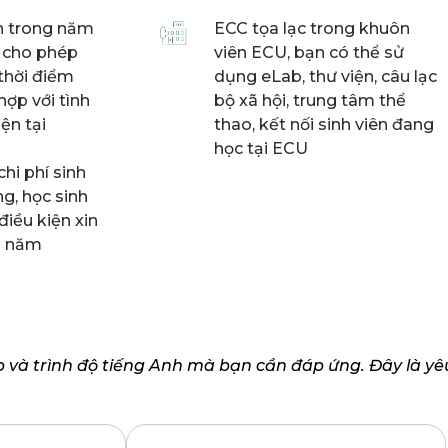
nh trong năm
ECC tọa lạc trong khuôn
0) cho phép
viên ECU, bạn có thể sử
thời điểm
dụng eLab, thư viện, câu lạc
ợp với tình
bộ xã hội, trung tâm thể
iện tại
thao, kết nối sinh viên đang
học tại ECU
 chi phí sinh
g, học sinh
điều kiện xin
 3 năm
 và trình độ tiếng Anh mà bạn cần đáp ứng. Đây là yê