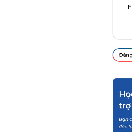
F
Ho
IE
dư
Đăng
yê
dư
Họ
trợ
Bạn c
đắc lự