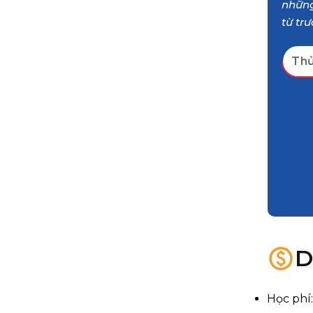
những
từ trư
Thử
D
Học phí