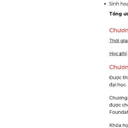
Sinh ho
Tổng ướ
Chươn
Thời gi
Học phí
Chươn
Được th
đại học.
Chương 
được ch
Foundat
Khóa họ