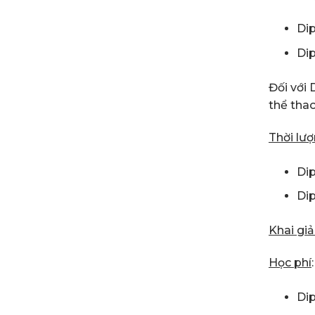
Dip
Dip
Đối với 
thể tha
Thời lư
Dip
Dip
Khai gi
Học phí
:
Dip