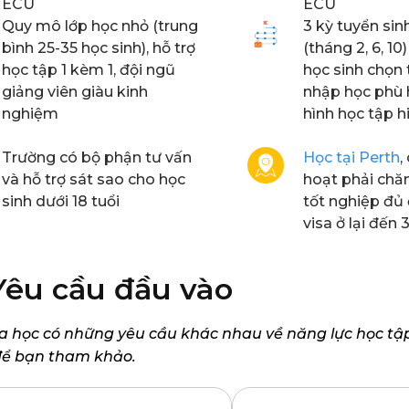
ECU
ECU
Quy mô lớp học nhỏ (trung
3 kỳ tuyển si
bình 25-35 học sinh), hỗ trợ
(tháng 2, 6, 1
học tập 1 kèm 1, đội ngũ
học sinh chọn 
giảng viên giàu kinh
nhập học phù h
nghiệm
hình học tập h
Trường có bộ phận tư vấn
Học tại Perth
,
và hỗ trợ sát sao cho học
hoạt phải chăn
sinh dưới 18 tuổi
tốt nghiệp đủ 
visa ở lại đến
Yêu cầu đầu vào
a học có những yêu cầu khác nhau về năng lực học tập
ể bạn tham khảo.