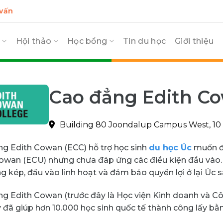
 vấn
c
Hội thảo
Học bổng
Tin du học
Giới thiệu
Cao đẳng Edith Co
Building 80 Joondalup Campus West, 10 
g Edith Cowan (ECC) hỗ trợ học sinh
du học Úc
muốn đă
owan (ECU) nhưng chưa đáp ứng các điều kiện đầu vào. Du
g kép, đầu vào linh hoạt và đảm bảo quyền lợi ở lại Úc s
g Edith Cowan (trước đây là Học viện Kinh doanh và Cô
 đã giúp hơn 10.000 học sinh quốc tế thành công lấy bằ