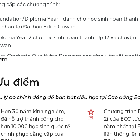
g cấp các chương trình:
undation/Diploma Year 1 dành cho học sinh hoàn thành lớ
 nhân tại Đại học Edith Cowan
ploma Year 2 cho học sinh hoàn thành lớp 12 và chuyển t
owan
st-Graduate Qualifying Program cho sinh viên tốt nghiệ
hêm
ẳng chương trình Thạc sĩ tại Đại học Edith Cowan
ếng Anh học thuật nhằm hỗ trợ học sinh nâng cao các kỹ 
Ưu điểm
ường đại học quốc tế
u lý do chính đáng để bạn bắt đầu học tại Cao đẳng E
Hơn 30 năm kinh nghiệm,
Chương trình 
đã hỗ trợ thành công cho
2) của ECC t
hơn 10.000 học sinh quốc tế
năm nhất tại
chinh phục bằng cấp của
liên thông lên