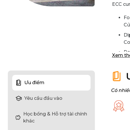
ECC cun
Fo
Cử
Di
C
Po
Xem t
th
Ti
tr
Ưu điểm
Có nhiề
Yêu cầu đầu vào
Học bổng & Hỗ trợ tài chính
khác