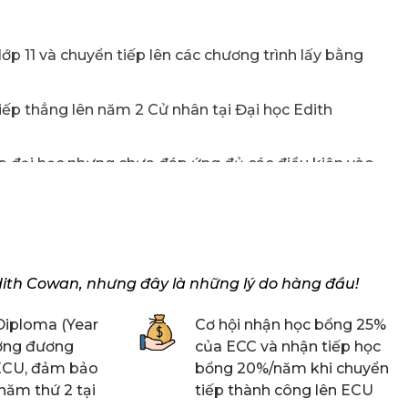
p 11 và chuyển tiếp lên các chương trình lấy bằng
iếp thẳng lên năm 2 Cử nhân tại Đại học Edith
p đại học nhưng chưa đáp ứng đủ các điều kiện vào
năng tiếng Anh để tự tin học tập tốt trong môi
dith Cowan, nhưng đây là những lý do hàng đầu!
Diploma (Year
Cơ hội nhận học bổng 25%
ương đương
của ECC và nhận tiếp học
 ECU, đảm bảo
bổng 20%/năm khi chuyển
 năm thứ 2 tại
tiếp thành công lên ECU