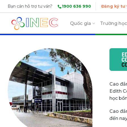
Skip
1900 636 990
Bạn cần hỗ trợ tư vấn?
Đăng ký tư
to
content
Quốc gia
Trường họ
Cao đẳn
Edith C
học bổn
Cao đẳn
đến nay