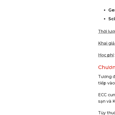
Ge
Sc
Thời lư
Khai gi
Học phí
Chươn
Tương đ
tiếp và
ECC cun
sạn và 
Tùy thuộ