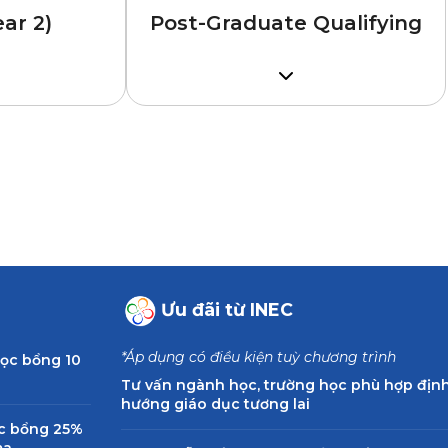
ar 2)
Post-Graduate Qualifying
tại Việt Nam,
Tốt nghiệp Đại học
IELTS 5.5-6.0 (tùy lộ trình)
kỹ năng nào
ng đương;
ới ngành Điều
ôn ngữ
Ưu đãi từ INEC
*Áp dụng có điều kiện tuỳ chương trình
học bổng 10
Tư vấn ngành học, trường học phù hợp địn
hướng giáo dục tương lai
ọc bổng 25%
ma