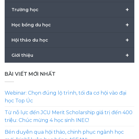
+
Trường học
+
Học bổng du học
+
Hội thảo du học
+
Giới thiệu
BÀI VIẾT MỚI NHẤT
Webinar: Chọn đúng lộ trình, tối đa cơ hội vào đại
học Top Úc
Từ nỗ lực đến JCU Merit Scholarship giá trị đến 400
triệu: Chúc mừng 4 học sinh INEC!
Bén duyên qua hội thảo, chinh phục ngành học