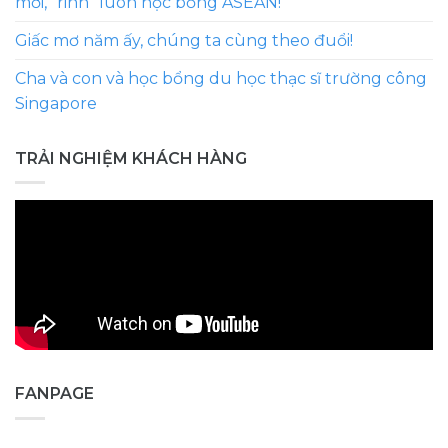
mới, “rinh” luôn học bổng ASEAN!
Giấc mơ năm ấy, chúng ta cùng theo đuổi!
Cha và con và học bổng du học thạc sĩ trường công
Singapore
TRẢI NGHIỆM KHÁCH HÀNG
FANPAGE