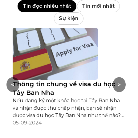
Tin đọc nhiều nhất
Tin mới nhất
Sự kiện
Thông tin chung về visa du học
B
<
>
Tây Ban Nha
B
Nếu đăng ký một khóa học tại Tây Ban Nha
Tâ
và nhận được thư chấp nhận, bạn sẽ nhận
tr
được visa du học Tây Ban Nha như thế nào?
Si
Câu trả lời tùy thuộc vào việc bạn đến từ
05-09-2024
nề
05
quốc gia nào. Sinh viên quốc tế thường dễ
qu
dàng có được visa du học Tây Ban Nha sau
to