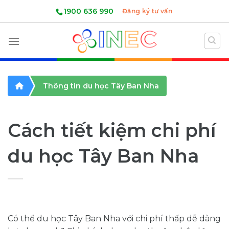
Skip
1900 636 990
Đăng ký tư vấn
to
content
Thông tin du học Tây Ban Nha
Cách tiết kiệm chi phí
du học Tây Ban Nha
Có thể du học Tây Ban Nha với chi phí thấp dễ dàng