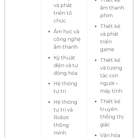
Thiết kế
và phát
âm thanh
triển tổ
phim
chức
Thiết kế
Âm học và
và phát
công nghệ
triển
âm thanh
game
Kỹ thuật
Thiết kế
điện và tự
và tương
động hóa
tác con
người –
Hệ thống
máy tính
tự trị
Thiết kế
Hệ thống
truyền
tự trị và
thông thị
Robot
giác
thông
minh
Văn hóa