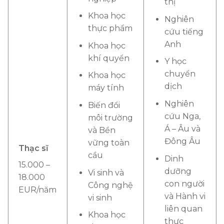
thị
Khoa học
Nghiên
thực phẩm
cứu tiếng
Anh
Khoa học
khí quyển
Y học
chuyển
Khoa học
dịch
máy tính
Nghiên
Biến đổi
cứu Nga,
môi trường
Á – Âu và
và Bền
Đông Âu
vững toàn
Thạc sĩ
cầu
Dinh
15.000 –
dưỡng
Vi sinh và
18.000
con người
Công nghệ
EUR/năm
và Hành vi
vi sinh
liên quan
Khoa học
thực