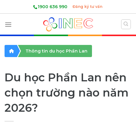
Skip
1900 636 990
Đăng ký tư vấn
to
content
Thông tin du học Phần Lan
Du học Phần Lan nên
chọn trường nào năm
2026?