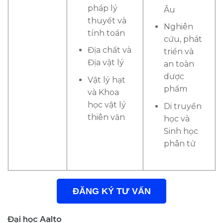
pháp lý
Âu
thuyết và
Nghiên
tính toán
cứu, phát
Địa chất và
triển và
Địa vật lý
an toàn
dược
Vật lý hạt
phẩm
và Khoa
học vật lý
Di truyền
thiên văn
học và
Sinh học
phân tử
ĐĂNG KÝ TƯ VẤN
Đại học Aalto