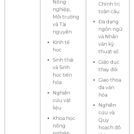
Nông
Chính trị
nghiệp,
toàn cầu
Môi trường
Đa dạng
và Tài
ngôn ngữ
nguyên
và Nhân
Kinh tế
văn kỹ
học
thuật số
Sinh thái
Giáo dục
và Sinh
thay đổi
học tiến
Giao thoa
hóa
đa văn
Nghiên
hóa
cứu vật
Nghiên
liệu
cứu và
Khoa học
Quy
nông
hoạch đô
nghiệp