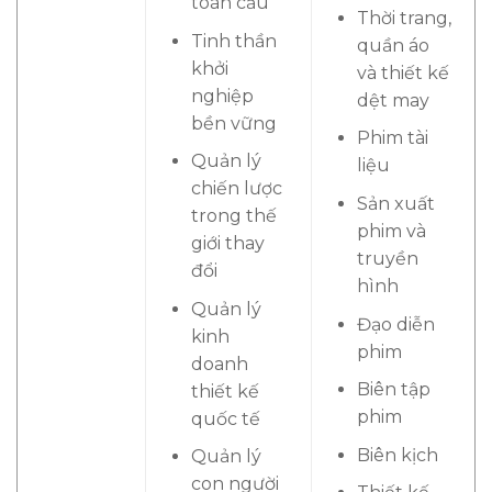
toàn cầu
Thời trang,
Tinh thần
quần áo
khởi
và thiết kế
nghiệp
dệt may
bền vững
Phim tài
Quản lý
liệu
chiến lược
Sản xuất
trong thế
phim và
giới thay
truyền
đổi
hình
Quản lý
Đạo diễn
kinh
phim
doanh
Biên tập
thiết kế
phim
quốc tế
Biên kịch
Quản lý
con người