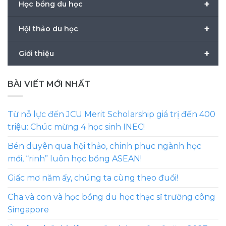
+
Học bổng du học
+
Hội thảo du học
+
Giới thiệu
BÀI VIẾT MỚI NHẤT
Từ nỗ lực đến JCU Merit Scholarship giá trị đến 400
triệu: Chúc mừng 4 học sinh INEC!
Bén duyên qua hội thảo, chinh phục ngành học
mới, “rinh” luôn học bổng ASEAN!
Giấc mơ năm ấy, chúng ta cùng theo đuổi!
Cha và con và học bổng du học thạc sĩ trường công
Singapore