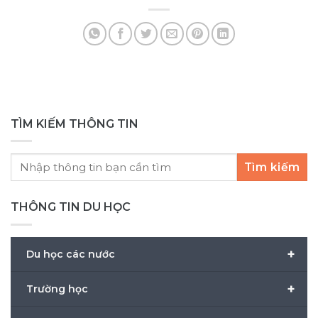
kế hoạch gì để cạnh tranh học bổng hay
Nh
chưa? Thông tin học bổng [...]
Ng
hội 
TÌM KIẾM THÔNG TIN
Tìm kiếm
THÔNG TIN DU HỌC
+
Du học các nước
+
Trường học