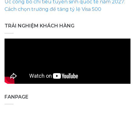
Úc công bố chỉ tiêu tuyển sinh quốc tế năm 2027:
Cách chọn trường để tăng tỷ lệ Visa 500
TRẢI NGHIỆM KHÁCH HÀNG
FANPAGE