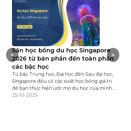
Săn học bổng du học Singapore
B
<
>
2026 từ bán phần đến toàn phần
p
các bậc học
h
Từ bậc Trung học, Đại học đến Sau đại học,
Có
Singapore đều có các suất học bổng giá trị
ph
để bạn thực hiện ước mơ du học của mình.
nh
Bạn đang đặt mục tiêu săn học bổng du học
25-10-2025
mộ
06
Singapore? Bạn không biết trường học hoặc
ch
tổ chức uy tín nào đang có chương trình học
th
bổng? Những học bổng nào có giá trị cao và
Qu
học sinh, sinh viên Việt Nam có thể nộp hồ sơ?
bắ
Và không kém phần quan trọng, bạn đã có
tì