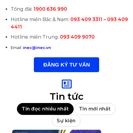
Tổng đài:
1900 636 990
Hotline miền Bắc & Nam:
093 409 3311 – 093 409
4411
Hotline miền Trung:
093 409 9070
Email:
inec@inec.vn
ĐĂNG KÝ TƯ VẤN
Tin tức
Tin đọc nhiều nhất
Tin mới nhất
Sự kiện