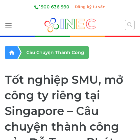
Skip
1900 636 990
Đăng ký tư vấn
to
content
Câu Chuyện Thành Công
Tốt nghiệp SMU, mở
công ty riêng tại
Singapore – Câu
chuyện thành công