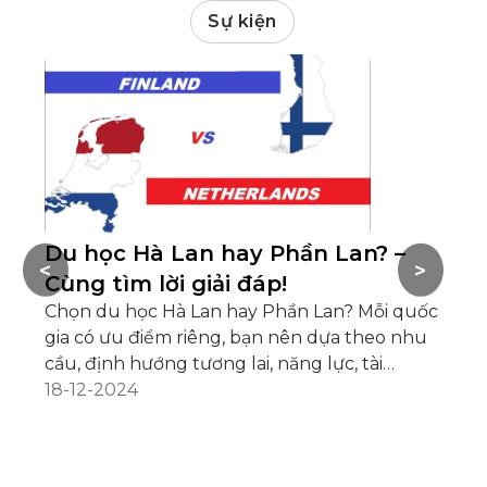
Sự kiện
Du học Hà Lan hay Phần Lan? –
Đ
<
>
Cùng tìm lời giải đáp!
ch
Chọn du học Hà Lan hay Phần Lan? Mỗi quốc
Du
gia có ưu điểm riêng, bạn nên dựa theo nhu
vi
cầu, định hướng tương lai, năng lực, tài
vấ
chính... để quyết định phù hợp
18-12-2024
gi
04
và
La
bằ