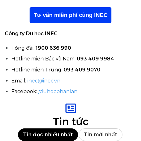
Tư vấn miễn phí cùng INEC
Công ty Du học INEC
Tổng đài:
1900 636 990
Hotline miền Bắc và Nam:
093 409 9984
Hotline miền Trung:
093 409 9070
Email:
inec@inec.vn
Facebook:
/duhocphanlan
Tin tức
Tin đọc nhiều nhất
Tin mới nhất