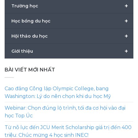
+
Trường học
+
Học bổng du học
+
Hội thảo du học
+
Giới thiệu
BÀI VIẾT MỚI NHẤT
Cao đẳng Công lập Olympic College, bang
Washington: Lý do nên chọn khi du học Mỹ
Webinar: Chọn đúng lộ trình, tối đa cơ hội vào đại
học Top Úc
Từ nỗ lực đến JCU Merit Scholarship giá trị đến 400
triệu: Chúc mừng 4 học sinh INEC!