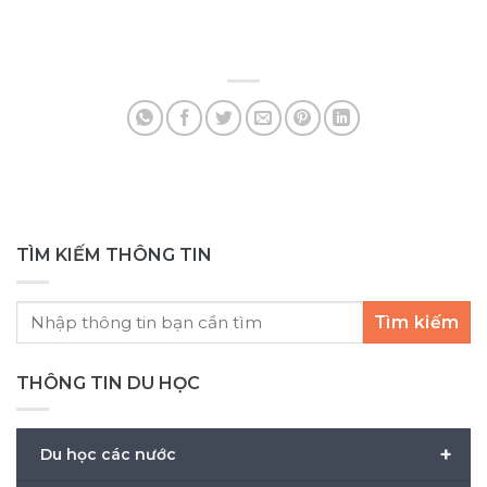
họ
nh
Yê
Lan
TÌM KIẾM THÔNG TIN
Tìm kiếm
THÔNG TIN DU HỌC
+
Du học các nước