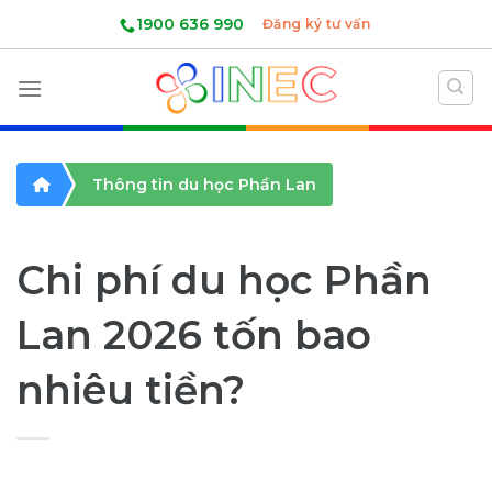
Skip
1900 636 990
Đăng ký tư vấn
to
content
Thông tin du học Phần Lan
Chi phí du học Phần
Lan 2026 tốn bao
nhiêu tiền?