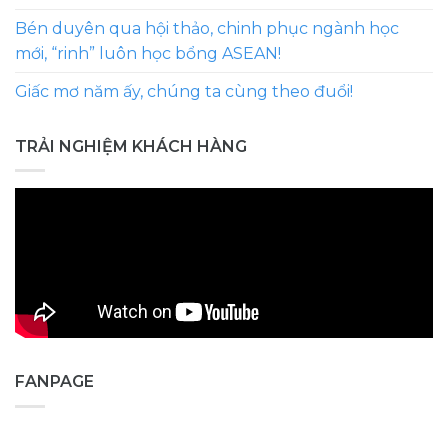
Bén duyên qua hội thảo, chinh phục ngành học
mới, “rinh” luôn học bổng ASEAN!
Giấc mơ năm ấy, chúng ta cùng theo đuổi!
TRẢI NGHIỆM KHÁCH HÀNG
FANPAGE