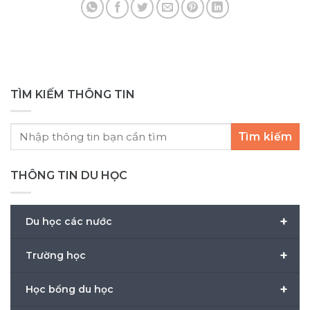
INEC trong việc hỗ trợ Tập đoàn INTO chọn
lọc hồ sơ đầu vào chất lượng, đảm bảo học
sinh đủ khả năng theo [...]
TÌM KIẾM THÔNG TIN
Tìm kiếm
THÔNG TIN DU HỌC
+
Du học các nước
+
Trường học
+
Học bổng du học