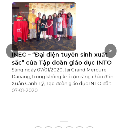
<
>
INEC – “Đại diện tuyển sinh xuất
sắc” của Tập đoàn giáo dục INTO
Sáng ngày 07/01/2020, tại Grand Mercure
Danang, trong không khí rộn ràng chào đón
Xuân Canh Tý, Tập đoàn giáo dục INTO đã tổ
chức tiệc INTO Tet Lunchoen Da Nang nhằm
07-01-2020
chúc mừng và vinh danh các đối tác tuyển
sinh tại Việt Nam. Du học INEC vinh dự được
công nhận là “Đại diện tuyển sinh xuất sắc
nhất 2019” cho thị trường Mỹ. Giải thưởng là
sự ghi nhận cho nỗ lực không ngừng của