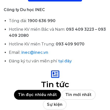
Công ty Du học INEC
Tổng đài:
1900 636 990
Hotline KV miền Bắc và Nam:
093 409 3223 – 093
409 2080
Hotline KV miền Trung:
093 409 9070
Email:
inec@inec.vn
Đăng ký tư vấn miễn phí
tại đây
Tin tức
Tin đọc nhiều nhất
Tin mới nhất
Sự kiện