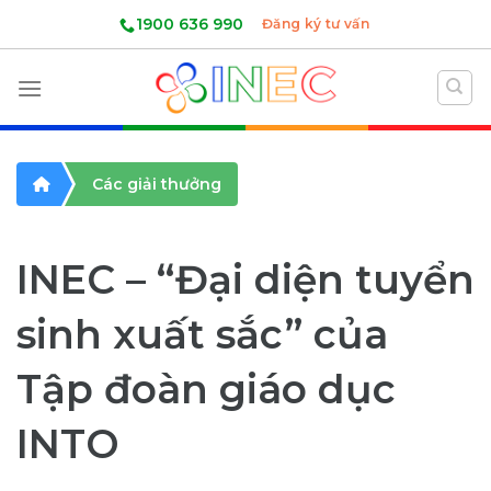
Skip
1900 636 990
Đăng ký tư vấn
to
content
Các giải thưởng
INEC – “Đại diện tuyển
sinh xuất sắc” của
Tập đoàn giáo dục
INTO