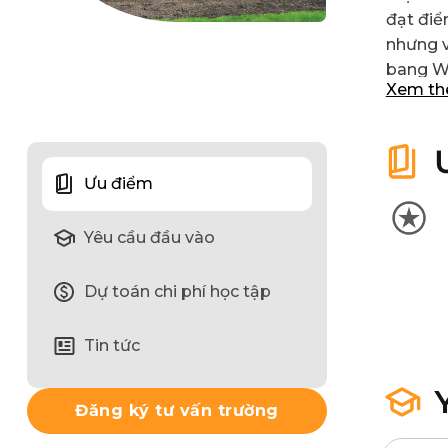
đạt điể
nhưng v
bang We
Xem t
Ưu điểm
Yêu cầu đầu vào
Dự toán chi phí học tập
Tin tức
Đăng ký tư vấn trường