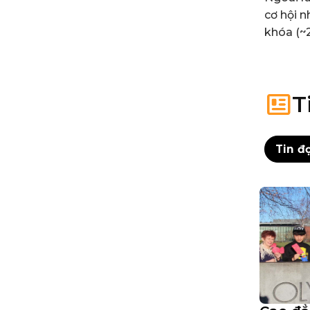
cơ hội 
khóa (~
T
Tin đ