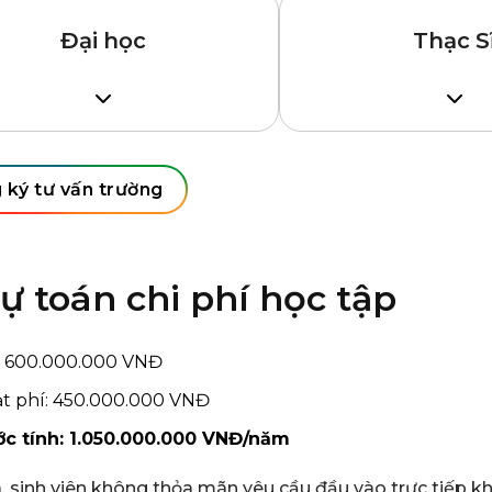
Đại học
Thạc S
 từ 5.0/TOEFL iBT từ 60.
IELTS từ 5.0/TOEFL i
 ký tư vấn trường
ự toán chi phí học tập
: 600.000.000 VNĐ
ạt phí: 450.000.000 VNĐ
c tính: 1.050.000.000 VNĐ/năm
a, sinh viên không thỏa mãn yêu cầu đầu vào trực tiếp 