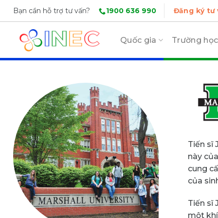
Skip
1900 636 990
Bạn cần hỗ trợ tư vấn?
Đăng ký tư
to
content
Quốc gia
Trường họ
Tiến sĩ
này của
cung cấ
của sinh
Tiến sĩ
một khí