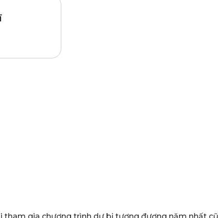
ĩ
BT từ 60.
khi tham gia chương trình dự bị tương đương năm nhất c