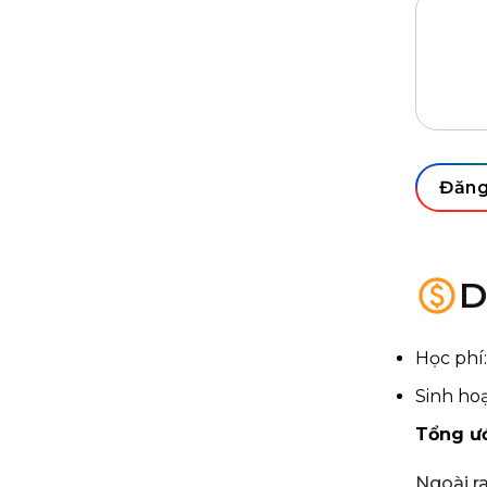
IELTS
Đăng
D
Học phí
Sinh ho
Tổng ướ
Ngoài r