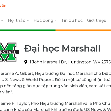
 vấn
c
Hội thảo
Học bổng
Tin du học
Giới thiệu
Đại học Marshall
1 John Marshall Dr, Huntington, WV 2575
 Jerome A. Gilbert, Hiệu trưởng Đại học Marshall cho biết
 U.S. News & World Report. Đó là một sự công nhận toàn
p nền tảng giáo dục tập trung vào sinh viên, cam kết ch
 viên”.
 Jaime R. Taylor, Phó Hiệu trưởng Marshall và là Phó Chủ 
a cạnh khác của Marshall khi trường được US News & W