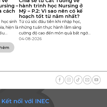
về
Chia sẻ từ Cát Tường về
rsing –
hành trình học Nursing ở
à cách
Mỹ – P.2: Vì sao nên có kế
hoạch tốt từ năm nhất?
 học sinh
Từ cú sốc đầu tiên khi nhập học,
, hiện là
những tuần thực hành lâm sàng
iều
cường độ cao đến món quà bất ngờ
trước khi trở về Việt Nam, mỗi trải
04-08-2026
Y), vừa
nghiệm đều mang đến một bài học
thêm
 gia đình
riêng. Điều gì khiến Cát Tường cho
g cuộc trò
rằng Nursing là một nghề “cho đi
 lần đầu
nhiều hơn nhận lại”? Sau khi chia sẻ
ăm du học
lý do lựa chọn nước Mỹ và Decker
 lựa chọn
College ở phần trước, thì đây là
 theo học
những chia sẻ của bạn về những trải
 tế trên
nghiệm thực tế sau khi bước vào
h Điều
chương trình Nursing. Du học Mỹ
nhắc du
ngành Nursing và những cú [...]
Kết nối với INEC
..]