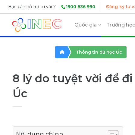
Skip
1900 636 990
Bạn cần hỗ trợ tư vấn?
Đăng ký tư v
to
content
Quốc gia
Trường họ
Thông tin du học Úc
8 lý do tuyệt vời để đ
Úc
Nội dung chính