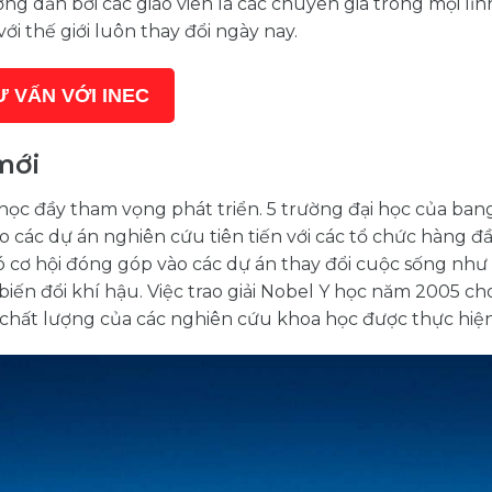
 dẫn bởi các giáo viên là các chuyên gia trong mọi lĩn
 thế giới luôn thay đổi ngày nay.
Ư VẤN VỚI INEC
mới
ọc đầy tham vọng phát triển. 5 trường đại học của ban
o các dự án nghiên cứu tiên tiến với các tổ chức hàng đ
ó cơ hội đóng góp vào các dự án thay đổi cuộc sống như
 biến đổi khí hậu. Việc trao giải Nobel Y học năm 2005 ch
t chất lượng của các nghiên cứu khoa học được thực hiện