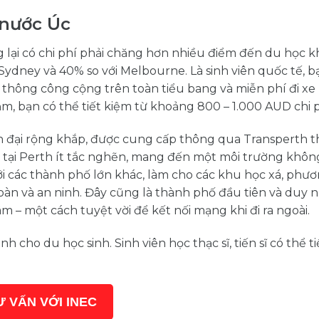
 nước Úc
lại có chi phí phải chăng hơn nhiều điểm đến du học kh
ydney và 40% so với Melbourne. Là sinh viên quốc tế, b
 thông công cộng trên toàn tiểu bang và miễn phí đi xe
 bạn có thể tiết kiệm từ khoảng 800 – 1.000 AUD chi phí
n đại rộng khắp, được cung cấp thông qua Transperth t
 tại Perth ít tắc nghẽn, mang đến một môi trường khôn
ới các thành phố lớn khác, làm cho các khu học xá, phươ
àn và an ninh. Đây cũng là thành phố đầu tiên và duy n
 – một cách tuyệt vời để kết nối mạng khi đi ra ngoài.
 cho du học sinh. Sinh viên học thạc sĩ, tiến sĩ có thể t
Ư VẤN VỚI INEC