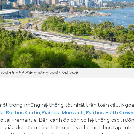
 thành phố đáng sống nhất thế giới
ột trong những hệ thống tốt nhất trên toàn cầu. Ngoà
Úc
,
Đại học Curtin
,
Đại học Murdoch
,
Đại học Edith Cowa
sở tại Fremantle. Bên cạnh đó còn có hệ thống các trườ
 giáo dục đảm bảo chất lượng với lộ trình học tập linh 