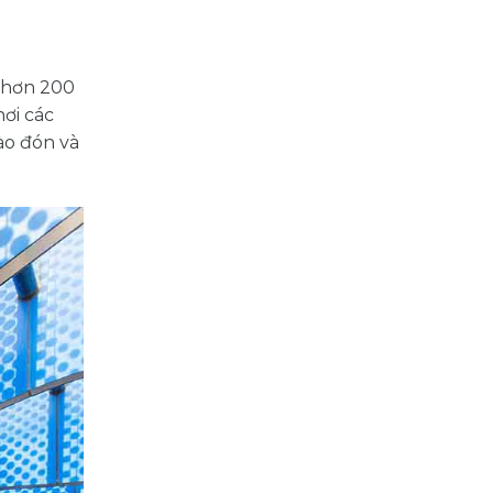
c hơn 200
nơi các
ào đón và