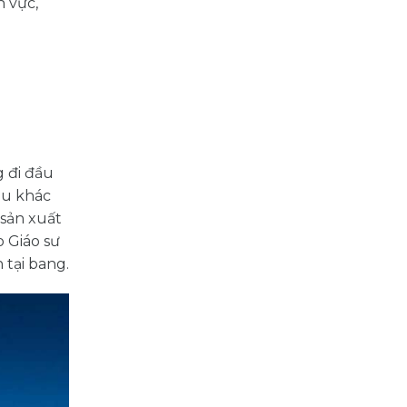
h vực,
g đi đầu
ầu khác
 sản xuất
o Giáo sư
 tại bang.