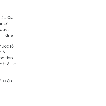
ác. Giá
ạn sẽ
 buýt
 đi lại.
huộc sở
g ô
ng tiện
hất ở Úc
iếp cận