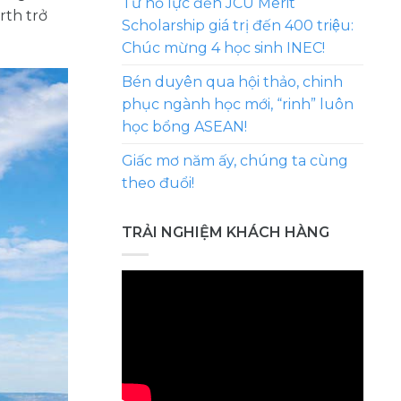
Từ nỗ lực đến JCU Merit
rth trở
Scholarship giá trị đến 400 triệu:
Chúc mừng 4 học sinh INEC!
Bén duyên qua hội thảo, chinh
phục ngành học mới, “rinh” luôn
học bổng ASEAN!
Giấc mơ năm ấy, chúng ta cùng
theo đuổi!
TRẢI NGHIỆM KHÁCH HÀNG