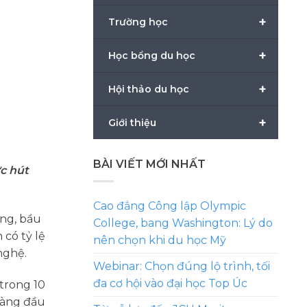
+
Trường học
+
Học bổng du học
+
Hội thảo du học
+
Giới thiệu
BÀI VIẾT MỚI NHẤT
ức hút
Cao đẳng Công lập Olympic
àng, bầu
College, bang Washington: Lý do
 có tỷ lệ
nên chọn khi du học Mỹ
nghệ.
Webinar: Chọn đúng lộ trình, tối
đa cơ hội vào đại học Top Úc
trong 10
hàng đầu