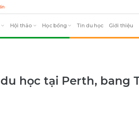
ấn
c
Hội thảo
Học bổng
Tin du học
Giới thiệu
i du học tại Perth, bang 