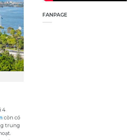
FANPAGE
i 4
n
còn có
ng trung
hoạt.