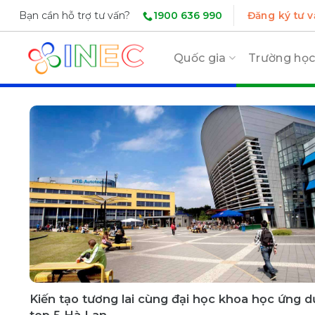
Skip
1900 636 990
Bạn cần hỗ trợ tư vấn?
Đăng ký tư v
to
content
Quốc gia
Trường họ
Kiến tạo tương lai cùng đại học khoa học ứng 
top 5 Hà Lan