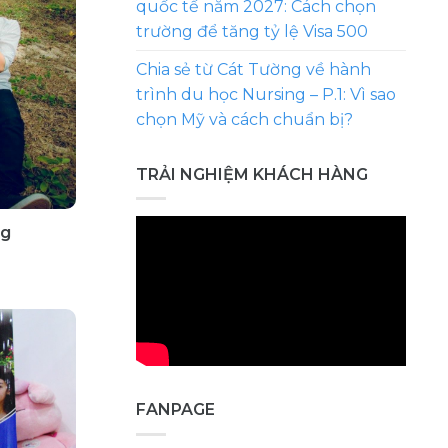
quốc tế năm 2027: Cách chọn
trường để tăng tỷ lệ Visa 500
Chia sẻ từ Cát Tường về hành
trình du học Nursing – P.1: Vì sao
chọn Mỹ và cách chuẩn bị?
TRẢI NGHIỆM KHÁCH HÀNG
ng
FANPAGE