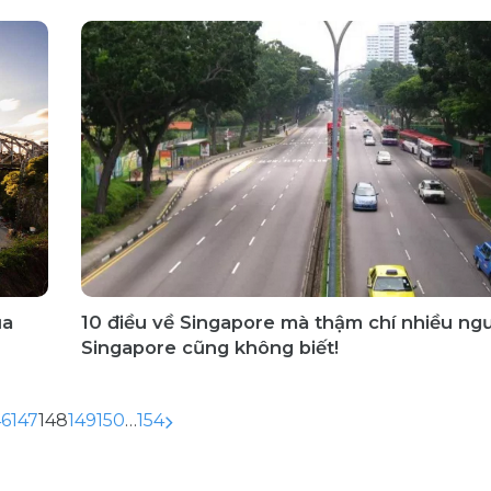
ủa
10 điều về Singapore mà thậm chí nhiều ng
Singapore cũng không biết!
46
147
148
149
150
…
154