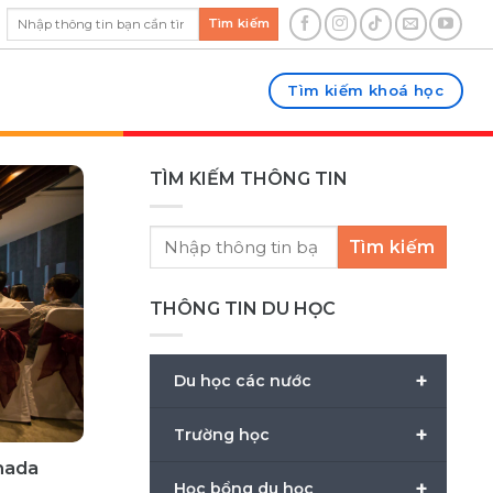
Tìm kiếm
Tìm kiếm khoá học
TÌM KIẾM THÔNG TIN
Tìm kiếm
THÔNG TIN DU HỌC
+
Du học các nước
+
Trường học
nada
+
Học bổng du học