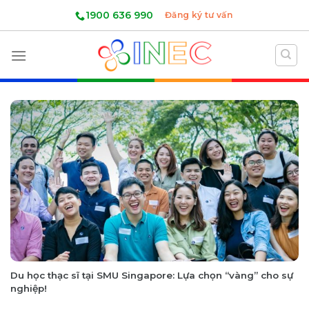
Skip
1900 636 990
Đăng ký tư vấn
to
content
Du học thạc sĩ tại SMU Singapore: Lựa chọn “vàng” cho sự
nghiệp!