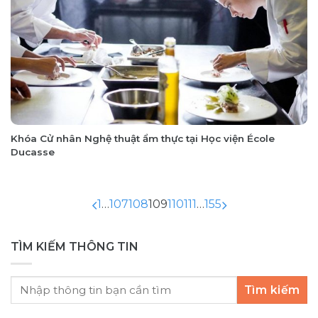
Khóa Cử nhân Nghệ thuật ẩm thực tại Học viện École
Ducasse
1
…
107
108
109
110
111
…
155
TÌM KIẾM THÔNG TIN
Tìm kiếm