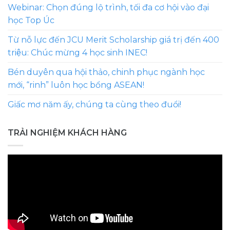
Webinar: Chọn đúng lộ trình, tối đa cơ hội vào đại
học Top Úc
Từ nỗ lực đến JCU Merit Scholarship giá trị đến 400
triệu: Chúc mừng 4 học sinh INEC!
Bén duyên qua hội thảo, chinh phục ngành học
mới, “rinh” luôn học bổng ASEAN!
Giấc mơ năm ấy, chúng ta cùng theo đuổi!
TRẢI NGHIỆM KHÁCH HÀNG