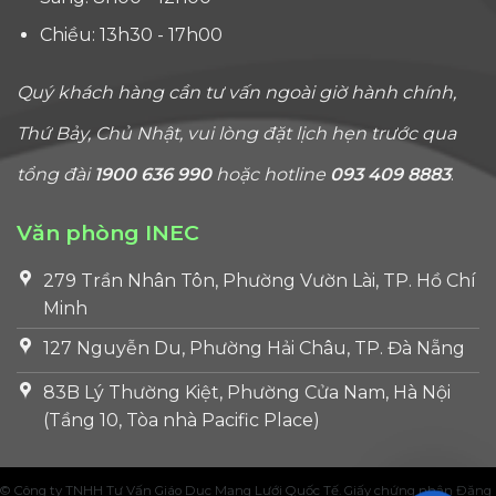
Chiều: 13h30 - 17h00
Quý khách hàng cần tư vấn ngoài giờ hành chính,
Thứ Bảy, Chủ Nhật, vui lòng đặt lịch hẹn trước qua
tổng đài
1900 636 990
hoặc hotline
093 409 8883
.
Văn phòng INEC
279 Trần Nhân Tôn, Phường Vườn Lài, TP. Hồ Chí
Minh
127 Nguyễn Du, Phường Hải Châu, TP. Đà Nẵng
83B Lý Thường Kiệt, Phường Cửa Nam, Hà Nội
(Tầng 10, Tòa nhà Pacific Place)
© Công ty TNHH Tư Vấn Giáo Dục Mạng Lưới Quốc Tế. Giấy chứng nhận Đăng