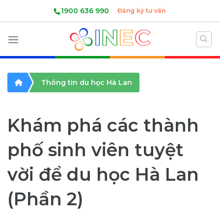
Skip
1900 636 990
Đăng ký tư vấn
to
content
Thông tin du học Hà Lan
Khám phá các thành
phố sinh viên tuyệt
vời để du học Hà Lan
(Phần 2)