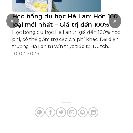
Học bổng du học Hà Lan: Hơn 100
M
<
>
loại mới nhất – Giá trị đến 100%
L
Học bổng du học Hà Lan trị giá đến 100% học
2
phí, có thể gồm trợ cấp chi phí khác. Đại diện
Tr
trường Hà Lan tư vấn trực tiếp tại Dutch
Hà
Placement Day 2025 ngày 28/02 tại Hà Nội,
10-02-2026
có
ngày 01/03 tại Đà Nẵng, ngày 02/03 tại TP. Hồ
ch
06
Chí Minh.
tr
nh
số
hà
Sc
đế
gắ