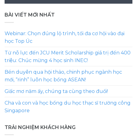
BÀI VIẾT MỚI NHẤT
Webinar: Chọn đúng lộ trình, tối đa cơ hội vào đại
học Top Úc
Từ nỗ lực đến JCU Merit Scholarship giá trị đến 400
triệu: Chúc mừng 4 học sinh INEC!
Bén duyên qua hội thảo, chinh phục ngành học
mới, “rinh” luôn học bổng ASEAN!
Giấc mơ năm ấy, chúng ta cùng theo đuổi!
Cha và con và học bổng du học thạc sĩ trường công
Singapore
TRẢI NGHIỆM KHÁCH HÀNG