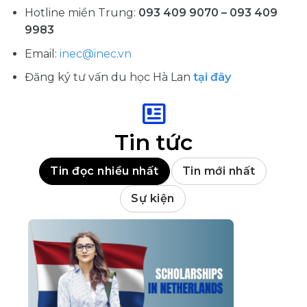
Hotline miền Trung:
093 409 9070 – 093 409
9983
Email:
inec@inec.vn
Đăng ký tư vấn du học Hà Lan
tại đây
Tin tức
Tin đọc nhiều nhất
Tin mới nhất
Sự kiện