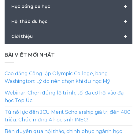
+
Học bổng du học
+
Hội thảo du học
+
Giới thiệu
BÀI VIẾT MỚI NHẤT
Cao đẳng Công lập Olympic College, bang
Washington: Lý do nên chọn khi du học Mỹ
Webinar: Chọn đúng lộ trình, tối đa cơ hội vào đại
học Top Úc
Từ nỗ lực đến JCU Merit Scholarship giá trị đến 400
triệu: Chúc mừng 4 học sinh INEC!
Bén duyên qua hội thảo, chinh phục ngành học