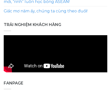
mới, “rinh” luôn học bổng ASEAN!
Giấc mơ năm ấy, chúng ta cùng theo đuổi!
TRẢI NGHIỆM KHÁCH HÀNG
FANPAGE