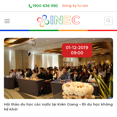
Skip
1900 636 990
Đăng ký tư vấn
to
content
01-12-2019
09:00
Hội thảo du học các nước tại Kiên Giang – Đi du học không
hề khó!