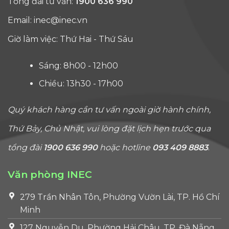
Tổng đài tư vấn:
1900 636 990
Email:
inec@inec.vn
Giờ làm việc: Thứ Hai - Thứ Sáu
Sáng: 8h00 - 12h00
Chiều: 13h30 - 17h00
Quý khách hàng cần tư vấn ngoài giờ hành chính,
Thứ Bảy, Chủ Nhật, vui lòng đặt lịch hẹn trước qua
tổng đài
1900 636 990
hoặc hotline
093 409 8883
.
Văn phòng INEC
279 Trần Nhân Tôn, Phường Vườn Lài, TP. Hồ Chí
Minh
127 Nguyễn Du, Phường Hải Châu, TP. Đà Nẵng