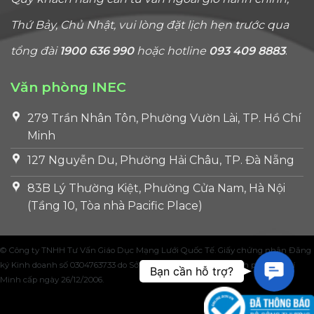
Thứ Bảy, Chủ Nhật, vui lòng đặt lịch hẹn trước qua
tổng đài
1900 636 990
hoặc hotline
093 409 8883
.
Văn phòng INEC
279 Trần Nhân Tôn, Phường Vườn Lài, TP. Hồ Chí
Minh
127 Nguyễn Du, Phường Hải Châu, TP. Đà Nẵng
83B Lý Thường Kiệt, Phường Cửa Nam, Hà Nội
(Tầng 10, Tòa nhà Pacific Place)
© Công ty TNHH Tư Vấn Giáo Dục Mạng Lưới Quốc Tế. Giấy chứng nhận Đăng
Contac
ký Kinh doanh số 0304763733 do Sở Kế hoạch và Đầu tư Thành phố Hồ Chí
Bạn cần hỗ trợ?
Minh cấp ngày 26/12/2006.