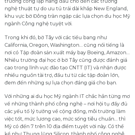
trường công lập hàng đầu cho đến các trường
nghệ thuật tự do ưu tú trải dài khắp New England,
khu vực bờ Đông tràn ngập các lựa chọn du học Mỹ
ngành Công nghệ tuyệt vời.
Trong khi đó, bờ Tây với các tiểu bang như
California, Oregon, Washington… cũng nổi tiếng là
nơi có Tập đoàn sản xuất máy bay Boeing, Amazon…
Nhiều trường đại học ở bờ Tây cũng được đánh giá
cao trong lĩnh vực đào tạo CNTT (IT) và nhận được
nhiều nguồn tài trợ, đầu tư từ các tập đoàn lớn,
đem đến những sự lựa chọn đáng giá cho bạn.
Với những ai du học Mỹ ngành IT chắc hẳn từng mơ
về những thành phố công nghệ – nơi hội tụ đầy đủ
các yếu tố lý tưởng về cộng đồng, môi trường làm
việc tốt, mức lương cao, mức sống tiêu chuẩn… thì
Mỹ có đến 7 trên 10 địa điểm tuyệt vời này. Có thể
kể như Thung lũng Silicon, thành phố công nghê