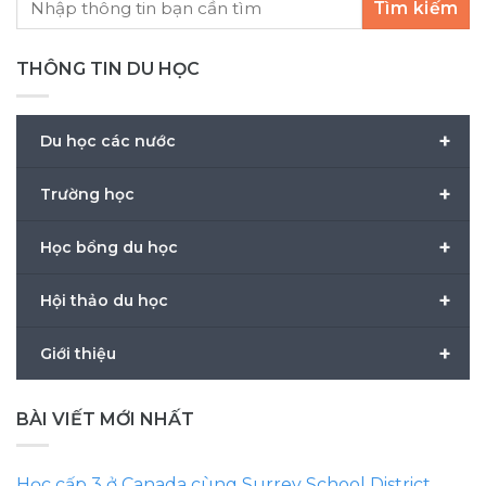
Tìm kiếm
THÔNG TIN DU HỌC
+
Du học các nước
+
Trường học
+
Học bổng du học
+
Hội thảo du học
+
Giới thiệu
BÀI VIẾT MỚI NHẤT
Học cấp 3 ở Canada cùng Surrey School District,