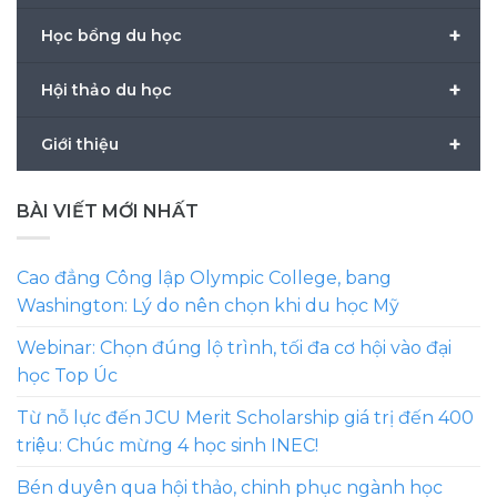
+
Học bổng du học
+
Hội thảo du học
+
Giới thiệu
BÀI VIẾT MỚI NHẤT
Cao đẳng Công lập Olympic College, bang
Washington: Lý do nên chọn khi du học Mỹ
Webinar: Chọn đúng lộ trình, tối đa cơ hội vào đại
học Top Úc
Từ nỗ lực đến JCU Merit Scholarship giá trị đến 400
triệu: Chúc mừng 4 học sinh INEC!
Bén duyên qua hội thảo, chinh phục ngành học