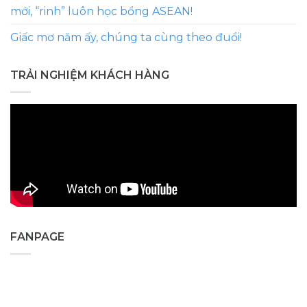
mới, “rinh” luôn học bổng ASEAN!
Giấc mơ năm ấy, chúng ta cùng theo đuổi!
TRẢI NGHIỆM KHÁCH HÀNG
FANPAGE