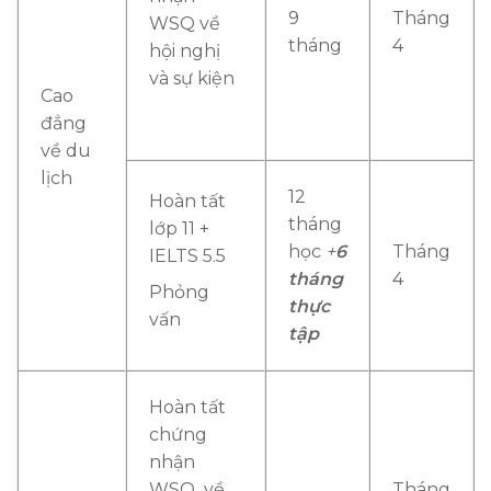
9
Tháng
WSQ về
tháng
4
hội nghị
và sự kiện
Cao
đẳng
về du
lịch
12
Hoàn tất
tháng
lớp 11 +
học
+
6
Tháng
IELTS 5.5
tháng
4
Phỏng
thực
vấn
tập
Hoàn tất
chứng
nhận
WSQ về
Tháng