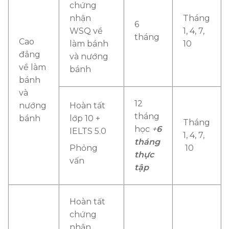
chứng
nhận
Tháng
6
WSQ về
1, 4, 7,
tháng
Cao
làm bánh
10
đẳng
và nướng
về làm
bánh
bánh
và
12
nướng
Hoàn tất
tháng
bánh
lớp 10 +
Tháng
học
+
6
IELTS 5.0
1, 4, 7,
tháng
Phỏng
10
thực
vấn
tập
Hoàn tất
chứng
nhận