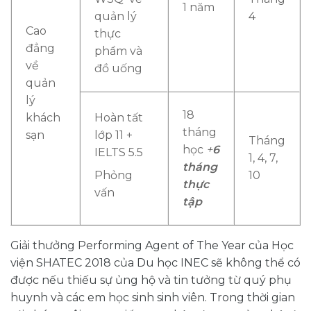
1 năm
quản lý
4
Cao
thực
đẳng
phẩm và
về
đồ uống
quản
lý
18
khách
Hoàn tất
tháng
sạn
lớp 11 +
Tháng
học
+
6
IELTS 5.5
1, 4, 7,
tháng
Phỏng
10
thực
vấn
tập
Giải thưởng Performing Agent of The Year của Học
viện SHATEC 2018 của Du học INEC sẽ không thể có
được nếu thiếu sự ủng hộ và tin tưởng từ quý phụ
huynh và các em học sinh sinh viên. Trong thời gian