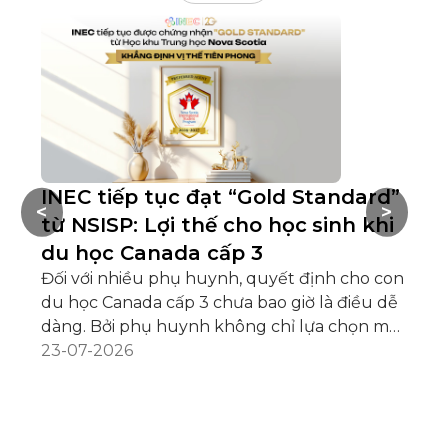
INEC tiếp tục đạt “Gold Standard”
D
<
>
từ NSISP: Lợi thế cho học sinh khi
O
du học Canada cấp 3
v
Đối với nhiều phụ huynh, quyết định cho con
Tr
du học Canada cấp 3 chưa bao giờ là điều dễ
cô
dàng. Bởi phụ huynh không chỉ lựa chọn một
lư
ngôi trường, mà còn mong muốn gửi gắm
23-07-2026
qu
10
con trong một môi trường học tập an toàn,
ch
nơi các em được quan tâm, chăm sóc và có
vi
điều kiện phát triển toàn diện khi còn ở tuổi
tặ
vị thành niên. Khác với bậc đại học, học sinh
ch