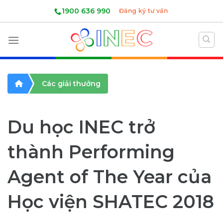
Skip
1900 636 990
Đăng ký tư vấn
to
content
Các giải thưởng
Du học INEC trở
thành Performing
Agent of The Year của
Học viện SHATEC 2018