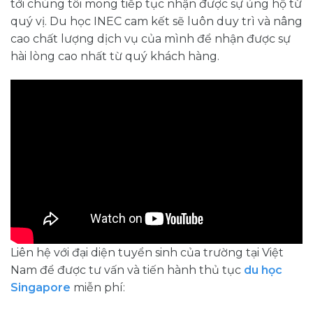
tới chúng tôi mong tiếp tục nhận được sự ủng hộ từ
quý vị. Du học INEC cam kết sẽ luôn duy trì và nâng
cao chất lượng dịch vụ của mình để nhận được sự
hài lòng cao nhất từ quý khách hàng.
Liên hệ với đại diện tuyển sinh của trường tại Việt
Nam để được tư vấn và tiến hành thủ tục
du học
Singapore
miễn phí: