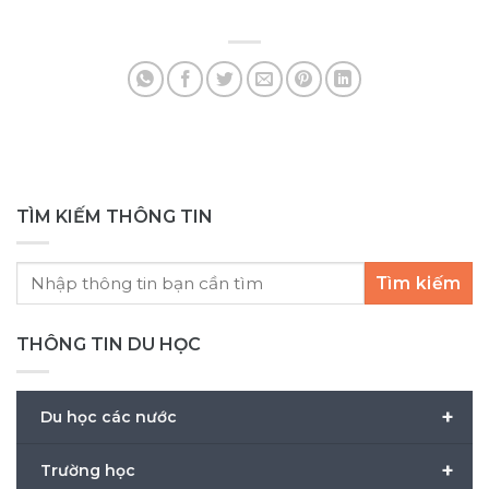
trung học quốc tế thường sinh sống cùng
ph
gia đình bản xứ, cần được theo dõi sát sao về
Kh
học tập, đời sống và [...]
th
TÌM KIẾM THÔNG TIN
Tìm kiếm
THÔNG TIN DU HỌC
+
Du học các nước
+
Trường học