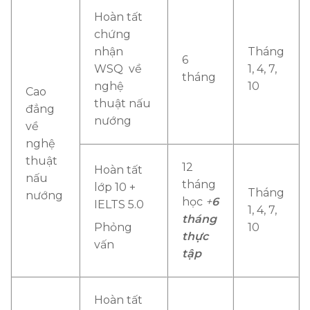
Hoàn tất
chứng
nhận
Tháng
6
WSQ về
1, 4, 7,
tháng
nghệ
10
Cao
thuật nấu
đẳng
nướng
về
nghệ
thuật
12
Hoàn tất
nấu
tháng
lớp 10 +
Tháng
nướng
học
+
6
IELTS 5.0
1, 4, 7,
tháng
Phỏng
10
thực
vấn
tập
Hoàn tất