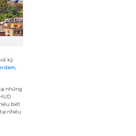
 về kỹ
terdam
,
 tại những
 KHUD
hiểu biết
tại nhiều