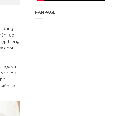
FANPAGE
ễ dàng
hân lực
hiệp trong
lựa chọn
c học và
 sinh Hà
inh
 kiếm cơ