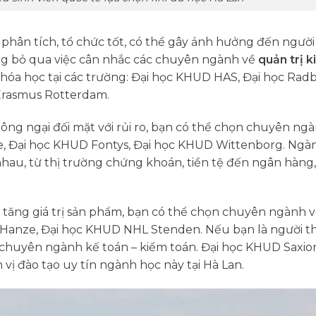
hân tích, tổ chức tốt, có thể gây ảnh hưởng đến người 
ừng bỏ qua việc cân nhắc các chuyên ngành về
quản trị k
khóa học tại các trường: Đại học KHUD HAS, Đại học Rad
Erasmus Rotterdam.
ng ngại đối mặt với rủi ro, bạn có thể chọn chuyên ngà
, Đại học KHUD Fontys, Đại học KHUD Wittenborg. Ngà
hau, từ thị trường chứng khoán, tiền tệ đến ngân hàng,
tăng giá trị sản phẩm, bạn có thể chọn chuyên ngành 
 Hanze, Đại học KHUD NHL Stenden. Nếu bạn là người th
 chuyên ngành kế toán – kiểm toán. Đại học KHUD Saxion
ị đào tạo uy tín ngành học này tại Hà Lan.