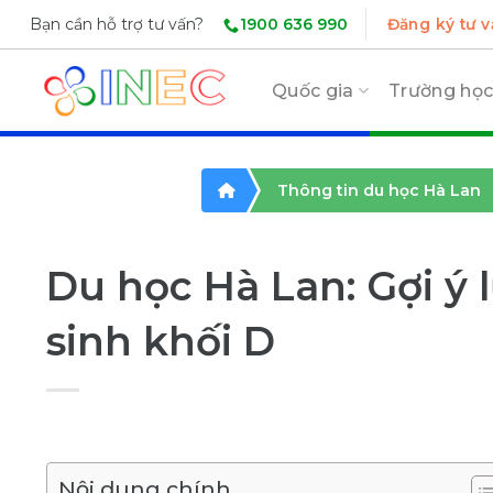
Skip
1900 636 990
Bạn cần hỗ trợ tư vấn?
Đăng ký tư v
to
content
Quốc gia
Trường họ
Thông tin du học Hà Lan
Du học Hà Lan: Gợi ý
sinh khối D
Nội dung chính