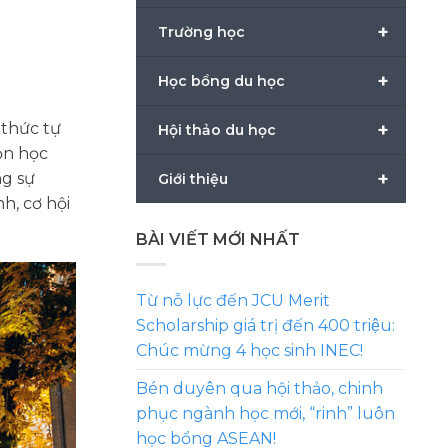
+
Trường học
+
Học bổng du học
+
 thức tự
Hội thảo du học
họn học
+
ng sự
Giới thiệu
h, cơ hội
BÀI VIẾT MỚI NHẤT
Từ nỗ lực đến JCU Merit
Scholarship giá trị đến 400 triệu:
Chúc mừng 4 học sinh INEC!
Bén duyên qua hội thảo, chinh
phục ngành học mới, “rinh” luôn
học bổng ASEAN!