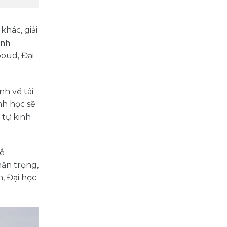
khác, giải
inh
boud, Đại
nh về tài
nh học sẽ
 tự kinh
về
ận trọng,
, Đại học