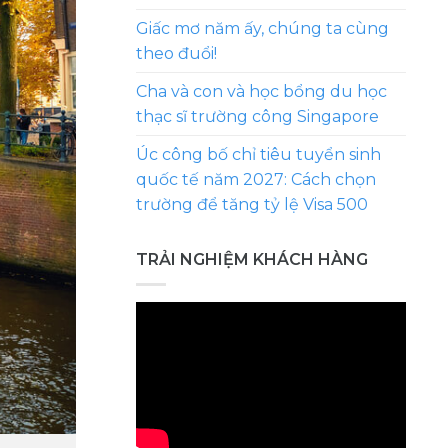
Giấc mơ năm ấy, chúng ta cùng
theo đuổi!
Cha và con và học bổng du học
thạc sĩ trường công Singapore
Úc công bố chỉ tiêu tuyển sinh
quốc tế năm 2027: Cách chọn
trường để tăng tỷ lệ Visa 500
TRẢI NGHIỆM KHÁCH HÀNG