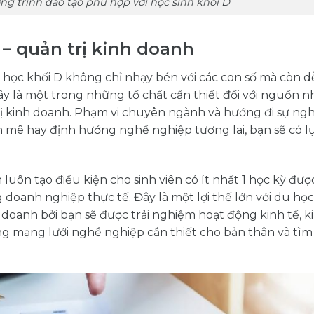
g trình đào tạo phù hợp với học sinh khối D
 – quản trị kinh doanh
ọc khối D không chỉ nhạy bén với các con số mà còn d
Đây là một trong những tố chất cần thiết đối với nguồn n
 trị kinh doanh. Phạm vi chuyên ngành và hướng đi sự ng
đam mê hay định hướng nghề nghiệp tương lai, bạn sẽ có 
luôn tạo điều kiện cho sinh viên có ít nhất 1 học kỳ đượ
doanh nghiệp thực tế. Đây là một lợi thế lớn với du học
 doanh bởi bạn sẽ được trải nghiệm hoạt động kinh tế, k
g mạng lưới nghề nghiệp cần thiết cho bản thân và tìm