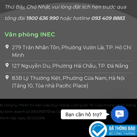
Thứ Bảy, Chủ Nhật, vui lòng đặt lịch hẹn trước qua
tổng đài
1900 636 990
hoặc hotline
093 409 8883
.
Văn phòng INEC
279 Trần Nhân Tôn, Phường Vườn Lài, TP. Hồ Chí
Minh
127 Nguyễn Du, Phường Hải Châu, TP. Đà Nẵng
83B Lý Thường Kiệt, Phường Cửa Nam, Hà Nội
(Tầng 10, Tòa nhà Pacific Place)
© Công ty TNHH Tư Vấn Giáo Dục Mạng Lưới Quốc Tế. Giấy chứng nhận Đăng
Contac
ký Kinh doanh số 0304763733 do Sở Kế hoạch và Đầu tư Thành phố Hồ Chí
Bạn cần hỗ trợ?
Minh cấp ngày 26/12/2006.
Us