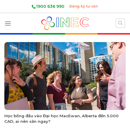
Skip
1900 636 990
Đăng ký tư vấn
to
content
Học bổng đầu vào Đại học MacEwan, Alberta đến 5.000
CAD, ai nên săn ngay?