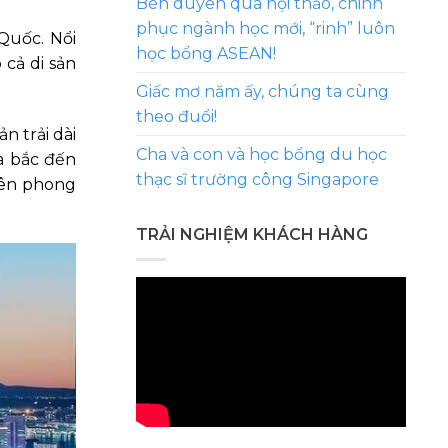
Bén duyên qua hội thảo, chinh
phục ngành học mới, “rinh” luôn
Quốc. Nổi
học bổng ASEAN!
 cả di sản
Giấc mơ năm ấy, chúng ta cùng
theo đuổi!
 trải dài
Cha và con và học bổng du học
a bắc đến
thạc sĩ trường công Singapore
iên phong
TRẢI NGHIỆM KHÁCH HÀNG