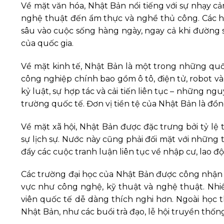
Về mặt văn hóa, Nhật Bản nổi tiếng với sự nhạy cả
nghệ thuật đến ẩm thực và nghề thủ công. Các ho
sâu vào cuộc sống hàng ngày, ngay cả khi đường s
của quốc gia.
Về mặt kinh tế, Nhật Bản là một trong những quốc 
công nghiệp chính bao gồm ô tô, điện tử, robot v
kỷ luật, sự hợp tác và cải tiến liên tục – những n
trường quốc tế. Đơn vị tiền tệ của Nhật Bản là đồn
Về mặt xã hội, Nhật Bản được đặc trưng bởi tỷ lệ 
sự lịch sự. Nước này cũng phải đối mặt với những 
đẩy các cuộc tranh luận liên tục về nhập cư, lao độ
Các trường đại học của Nhật Bản được công nhận tr
vực như công nghệ, kỹ thuật và nghệ thuật. Nhi
viên quốc tế dễ dàng thích nghi hơn. Ngoài học th
Nhật Bản, như các buổi trà đạo, lễ hội truyền thốn