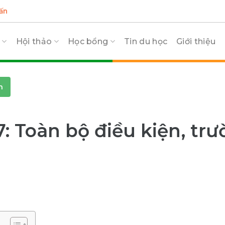
ấn
c
Hội thảo
Học bổng
Tin du học
Giới thiệu
n
 Toàn bộ điều kiện, trư