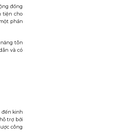
 cộng đồng
 tiện cho
 một phần
 năng tôn
dẫn và có
t đến kinh
ỗ trợ bởi
 được công