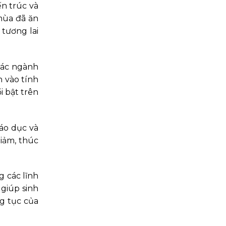
 ​​trúc và
mùa đã ăn
 tương lai
 các ngành
h vào tính
i bật trên
iáo dục và
giảm, thúc
g các lĩnh
giúp sinh
ng tục của