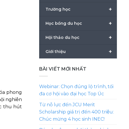
+
Trường học
+
Học bổng du học
+
Hội thảo du học
+
Giới thiệu
BÀI VIẾT MỚI NHẤT
Webinar: Chọn đúng lộ trình, tối
hóa phong
đa cơ hội vào đại học Top Úc
hội nghiên
Từ nỗ lực đến JCU Merit
c thu hút
Scholarship giá trị đến 400 triệu:
Chúc mừng 4 học sinh INEC!