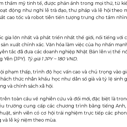
m thẩm mỹ tinh tế, được phản ánh trong mọi thứ, từ kiến
ạt động như nghi lễ trà đạo, thư pháp và lễ hội theo 
ắt cao tốc và robot tiên tiến tượng trưng cho tầm nhìn
gia lớn nhất và phát triển nhất thế giới, nổi tiếng với
à sản xuất chính xác. Văn hóa làm việc của họ nhấn mạn
guyên tắc đã đưa các doanh nghiệp Nhật Bản lên vị thế nổ
g Yên (JPY).
Tỷ giá 1 JPY ~ 180 VND.
tội phạm thấp, trình độ học vấn cao và chú trọng vào g
thách thức nhân khẩu học như dân số già và tỷ lệ sinh 
ng và chính sách xã hội.
ên toàn cầu về nghiên cứu và đổi mới, đặc biệt là tron
ều trường cung cấp các chương trình bằng tiếng Anh, 
uật, sinh viên có cơ hội trải nghiệm trực tiếp các pho
g và lễ kỷ niệm theo mùa.