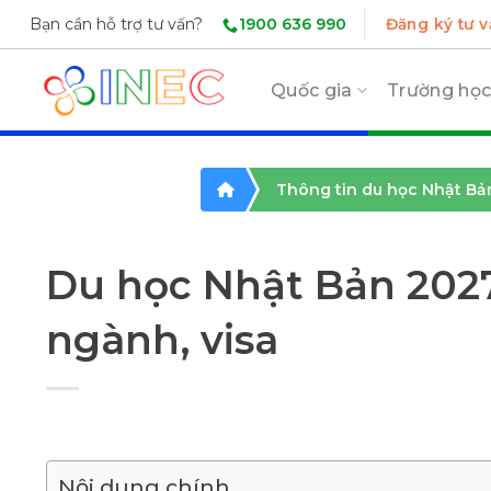
Skip
1900 636 990
Bạn cần hỗ trợ tư vấn?
Đăng ký tư v
to
content
Quốc gia
Trường họ
Thông tin du học Nhật Bả
Du học Nhật Bản 2027:
ngành, visa
Nội dung chính