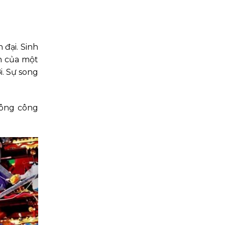
 đại. Sinh
h của một
i. Sự song
hông công