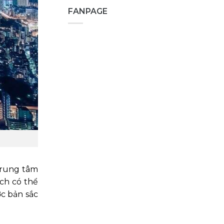
FANPAGE
trung tâm
ách có thể
ợc bản sắc