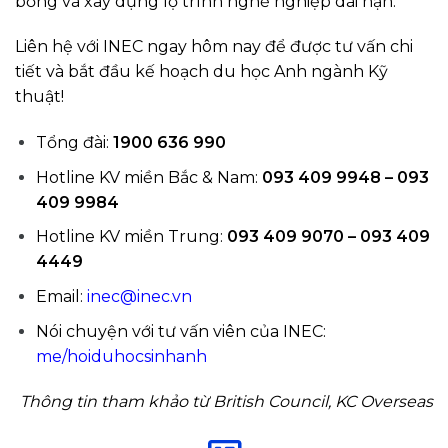
bổng và xây dựng lộ trình nghề nghiệp dài hạn.
Liên hệ với INEC ngay hôm nay để được tư vấn chi
tiết và bắt đầu kế hoạch du học Anh ngành Kỹ
thuật!
Tổng đài:
1900 636 990
Hotline KV miền Bắc & Nam:
093 409 9948 – 093
409 9984
Hotline KV miền Trung:
093 409 9070 – 093 409
4449
Email:
inec@inec.vn
Nói chuyện với tư vấn viên của INEC:
me/hoiduhocsinhanh
Thông tin tham khảo từ British Council, KC Overseas