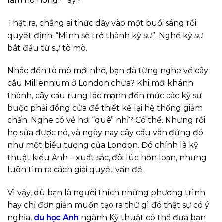
làm nó hỏng?” ấy?
Thật ra, chẳng ai thức dậy vào một buổi sáng rồi
quyết định: “Mình sẽ trở thành kỹ sư”. Nghề kỹ sư
bắt đầu từ sự tò mò.
Nhắc đến tò mò mới nhớ, bạn đã từng nghe về cây
cầu Millennium ở London chưa? Khi mới khánh
thành, cây cầu rung lắc mạnh đến mức các kỹ sư
buộc phải đóng cửa để thiết kế lại hệ thống giảm
chấn. Nghe có vẻ hơi “quê” nhỉ? Có thể. Nhưng rồi
họ sửa được nó, và ngày nay cây cầu vẫn đứng đó
như một biểu tượng của London. Đó chính là kỹ
thuật kiểu Anh – xuất sắc, đôi lúc hỗn loạn, nhưng
luôn tìm ra cách giải quyết vấn đề.
Vì vậy, dù bạn là người thích những phương trình
hay chỉ đơn giản muốn tạo ra thứ gì đó thật sự có ý
nghĩa,
du học Anh
ngành Kỹ thuật có thể đưa bạn