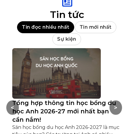
Tin tức
Tin đọc nhiều nhất
Tin mới nhất
Sự kiện
Tổng hợp thông tin học bổng du
V
<
>
học Anh 2026-27 mới nhất bạn
t
cần nắm!
Hầ
tậ
Săn học bổng du học Anh 2026-2027 là mục
củ