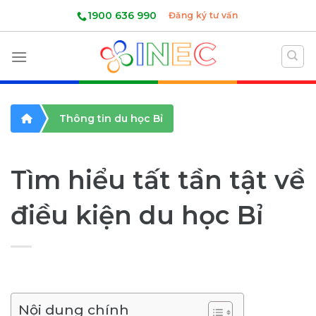
Skip
1900 636 990
Đăng ký tư vấn
to
content
Thông tin du học Bỉ
Tìm hiểu tất tần tật về
điều kiện du học Bỉ
Nội dung chính