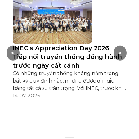
INEC’s Appreciation Day 2026:
H
<
>
Tiếp nối truyền thống đồng hành
C
trước ngày cất cánh
Nh
Có những truyền thống không nằm trong
Hộ
bất kỳ quy định nào, nhưng được gìn giữ
(2
bằng tất cả sự trân trọng. Với INEC, trước khi
ng
hàng trăm học sinh chính thức cất cánh cho
14-07-2026
10
02
hành trình du học mỗi năm, luôn có một
tr
cuộc hẹn đặc biệt mang tên INEC’s
là
Appreciation Day – Tiệc Kết nối, Tri ân &
ng
Hướng dẫn trước khi bay tân du học sinh các
xe
nước. Chuỗi sự kiện năm 2026 đã mở màn tại
lê