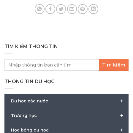
Hà Nội (ngày 12/07/2026), TP. Hồ Chí Minh
do
(ngày 19/07/2026) và Đà Nẵng (1/8/2026) vừa
nh
qua – như một sự [...]
TÌM KIẾM THÔNG TIN
Tìm kiếm
THÔNG TIN DU HỌC
+
Du học các nước
+
Trường học
+
Học bổng du học