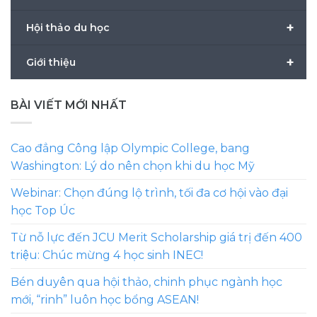
+
Hội thảo du học
+
Giới thiệu
BÀI VIẾT MỚI NHẤT
Cao đẳng Công lập Olympic College, bang
Washington: Lý do nên chọn khi du học Mỹ
Webinar: Chọn đúng lộ trình, tối đa cơ hội vào đại
học Top Úc
Từ nỗ lực đến JCU Merit Scholarship giá trị đến 400
triệu: Chúc mừng 4 học sinh INEC!
Bén duyên qua hội thảo, chinh phục ngành học
mới, “rinh” luôn học bổng ASEAN!