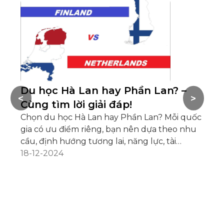
Du học Hà Lan hay Phần Lan? –
Đ
<
>
Cùng tìm lời giải đáp!
ch
Chọn du học Hà Lan hay Phần Lan? Mỗi quốc
Du
gia có ưu điểm riêng, bạn nên dựa theo nhu
vi
cầu, định hướng tương lai, năng lực, tài
vấ
chính... để quyết định phù hợp
18-12-2024
gi
04
và
La
bằ
họ
nh