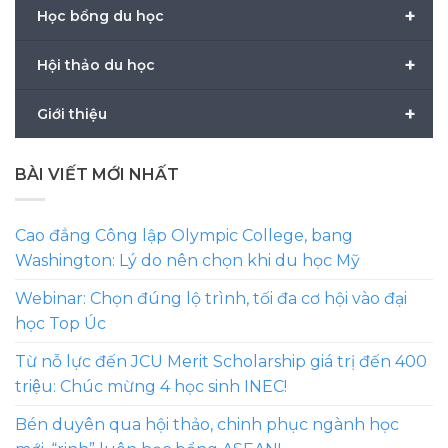
+
Học bổng du học
+
Hội thảo du học
+
Giới thiệu
BÀI VIẾT MỚI NHẤT
Cao đẳng Công lập Olympic College, bang
Washington: Lý do nên chọn khi du học Mỹ
Webinar: Chọn đúng lộ trình, tối đa cơ hội vào đại
học Top Úc
Từ nỗ lực đến JCU Merit Scholarship giá trị đến 400
triệu: Chúc mừng 4 học sinh INEC!
Bén duyên qua hội thảo, chinh phục ngành học