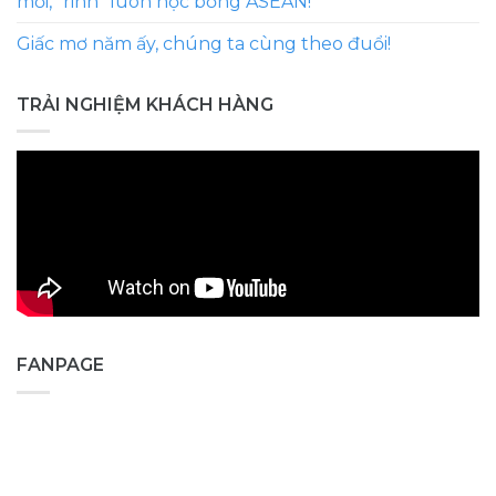
mới, “rinh” luôn học bổng ASEAN!
Giấc mơ năm ấy, chúng ta cùng theo đuổi!
TRẢI NGHIỆM KHÁCH HÀNG
FANPAGE