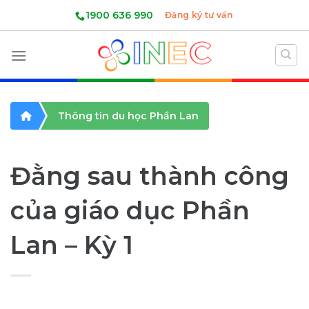
Skip
1900 636 990
Đăng ký tư vấn
to
content
Thông tin du học Phần Lan
Đằng sau thành công
của giáo dục Phần
Lan – Kỳ 1