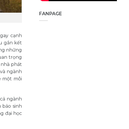
FANPAGE
ngay cạnh
u gắn kết
ong những
uan trọng
 nhà phát
 và ngành
ệ một môi
í cả ngành
 bảo sinh
ng đại học