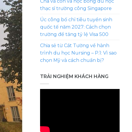
Cha và con và học bổng du học
thạc sĩ trường công Singapore
Úc công bố chỉ tiêu tuyển sinh
quốc tế năm 2027: Cách chọn
trường để tăng tỷ lệ Visa 500
Chia sẻ từ Cát Tường về hành
trình du học Nursing – P.1: Vì sao
chọn Mỹ và cách chuẩn bị?
TRẢI NGHIỆM KHÁCH HÀNG