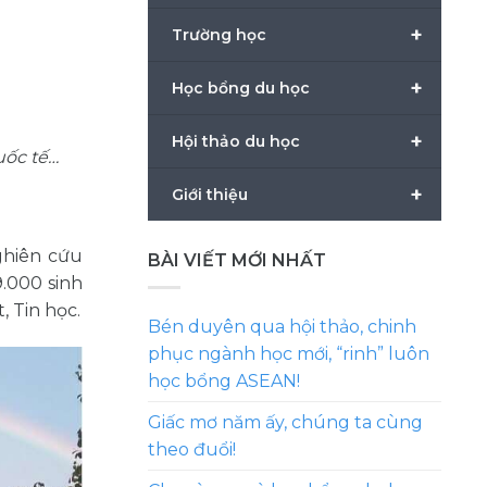
+
Trường học
+
Học bổng du học
+
Hội thảo du học
uốc tế…
+
Giới thiệu
ghiên cứu
BÀI VIẾT MỚI NHẤT
.000 sinh
, Tin học.
Bén duyên qua hội thảo, chinh
phục ngành học mới, “rinh” luôn
học bổng ASEAN!
Giấc mơ năm ấy, chúng ta cùng
theo đuổi!