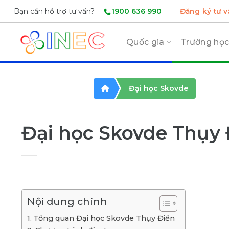
Skip
1900 636 990
Bạn cần hỗ trợ tư vấn?
Đăng ký tư v
to
content
Quốc gia
Trường họ
Đại học Skovde
Đại học Skovde Thụy Đ
Nội dung chính
Tổng quan Đại học Skovde Thụy Điển