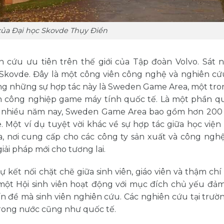
của Đại học Skovde Thụy Điển
 cứu ưu tiên trên thế giới của Tập đoàn Volvo. Sát 
c Skovde. Đây là một công viên công nghệ và nghiên cứ
rong những sự hợp tác này là Sweden Game Area, một tr
nh công nghiệp game máy tính quốc tế. Là một phần q
 nhiều năm nay, Sweden Game Area bao gồm hơn 200
 Một ví dụ tuyệt vời khác về sự hợp tác giữa học viện
a, nơi cung cấp cho các công ty sản xuất và công ngh
iải pháp mới cho tương lai.
ự kết nối chặt chẽ giữa sinh viên, giáo viên và thậm ch
một Hội sinh viên hoạt động với mục đích chủ yếu đảm
vấn đề mà sinh viên nghiên cứu. Các nghiên cứu tại trườ
trong nước cũng như quốc tế.