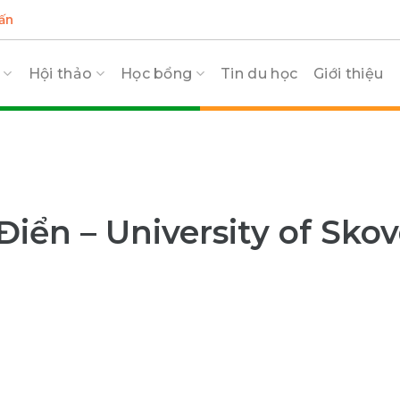
ấn
c
Hội thảo
Học bổng
Tin du học
Giới thiệu
iển – University of Sko