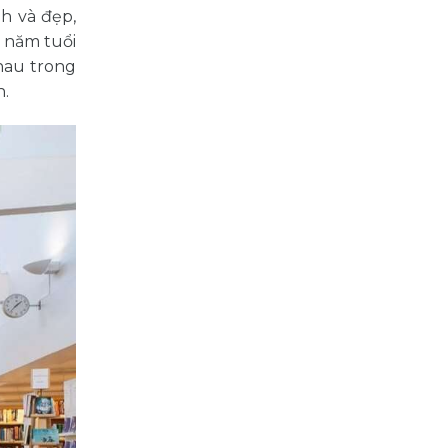
h và đẹp,
 năm tuổi
hau trong
n.