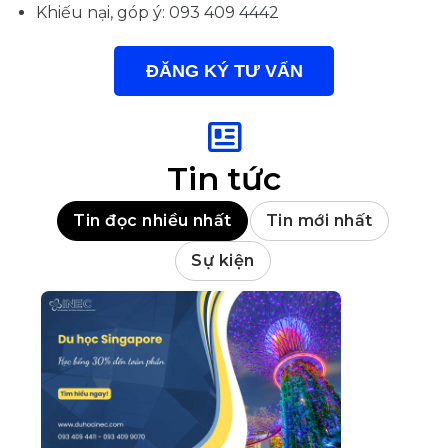
Khiếu nại, góp ý: 093 409 4442
ĐĂNG KÝ TƯ VẤN
Tin tức
Tin đọc nhiều nhất
Tin mới nhất
Sự kiện