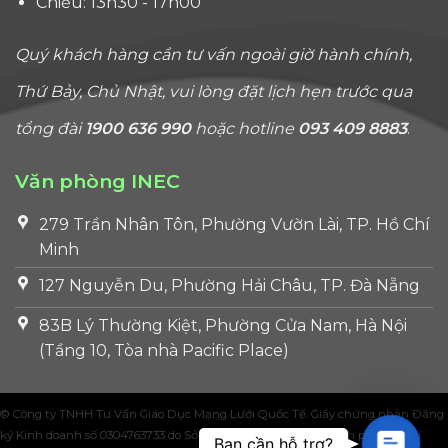
Chiều: 13h30 - 17h00
Quý khách hàng cần tư vấn ngoài giờ hành chính,
Thứ Bảy, Chủ Nhật, vui lòng đặt lịch hẹn trước qua
tổng đài
1900 636 990
hoặc hotline
093 409 8883
.
Văn phòng INEC
279 Trần Nhân Tôn, Phường Vườn Lài, TP. Hồ Chí
Minh
127 Nguyễn Du, Phường Hải Châu, TP. Đà Nẵng
83B Lý Thường Kiệt, Phường Cửa Nam, Hà Nội
(Tầng 10, Tòa nhà Pacific Place)
© Công ty TNHH Tư Vấn Giáo Dục Mạng Lưới Quốc Tế. Giấy chứng nhận Đăng
ký Kinh doanh số 0304763733 do Sở Kế hoạch và Đầu tư Thành phố Hồ Chí
Contac
Bạn cần hỗ trợ?