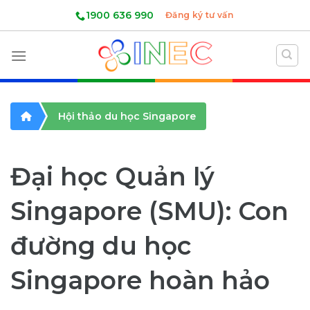
Skip
1900 636 990
Đăng ký tư vấn
to
content
Hội thảo du học Singapore
Đại học Quản lý
Singapore (SMU): Con
đường du học
Singapore hoàn hảo