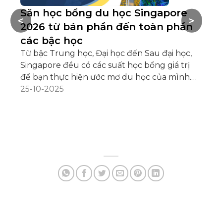
Săn học bổng du học Singapore
B
<
>
2026 từ bán phần đến toàn phần
p
các bậc học
h
Từ bậc Trung học, Đại học đến Sau đại học,
Có
Singapore đều có các suất học bổng giá trị
ph
để bạn thực hiện ước mơ du học của mình.
nh
Bạn đang đặt mục tiêu săn học bổng du học
25-10-2025
mộ
06
Singapore? Bạn không biết trường học hoặc
ch
tổ chức uy tín nào đang có chương trình học
th
bổng? Những học bổng nào có giá trị cao và
Qu
học sinh, sinh viên Việt Nam có thể nộp hồ sơ?
bắ
Và không kém phần quan trọng, bạn đã có
tì
kế hoạch gì để cạnh tranh học bổng hay
Nh
chưa? Thông tin học bổng [...]
Ng
hội 