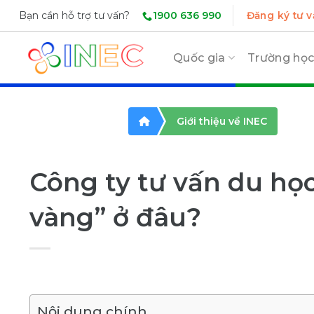
Skip
1900 636 990
Bạn cần hỗ trợ tư vấn?
Đăng ký tư v
to
content
Quốc gia
Trường họ
Giới thiệu về INEC
Công ty tư vấn du học
vàng” ở đâu?
Nội dung chính