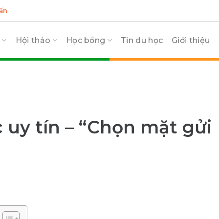
ấn
c
Hội thảo
Học bổng
Tin du học
Giới thiệu
 uy tín – “Chọn mặt gửi