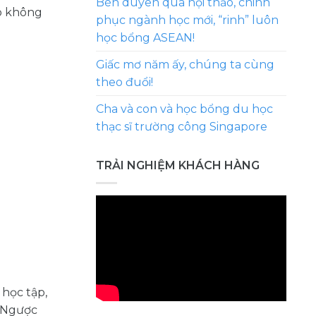
Bén duyên qua hội thảo, chinh
ảo không
phục ngành học mới, “rinh” luôn
học bổng ASEAN!
Giấc mơ năm ấy, chúng ta cùng
theo đuổi!
Cha và con và học bổng du học
thạc sĩ trường công Singapore
TRẢI NGHIỆM KHÁCH HÀNG
 học tập,
. Ngược