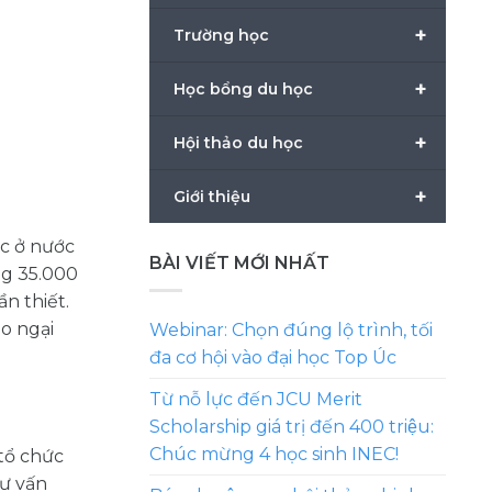
+
Trường học
+
Học bổng du học
+
Hội thảo du học
+
Giới thiệu
ọc ở nước
BÀI VIẾT MỚI NHẤT
ng 35.000
ần thiết.
lo ngại
Webinar: Chọn đúng lộ trình, tối
đa cơ hội vào đại học Top Úc
Từ nỗ lực đến JCU Merit
Scholarship giá trị đến 400 triệu:
Chúc mừng 4 học sinh INEC!
tổ chức
tư vấn