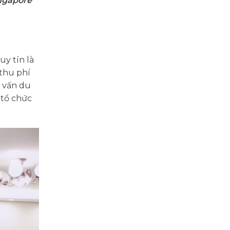
ingapore
uy tín là
 thu phí
ư vấn du
 tổ chức