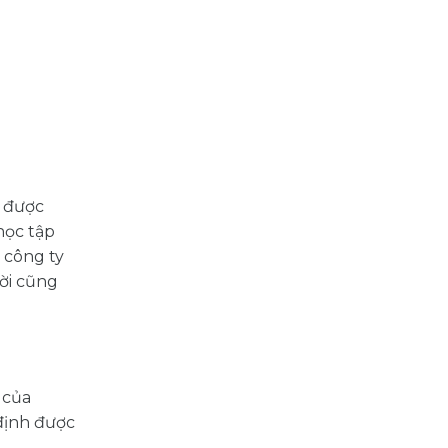
ẽ được
học tập
 công ty
ời cũng
 của
định được