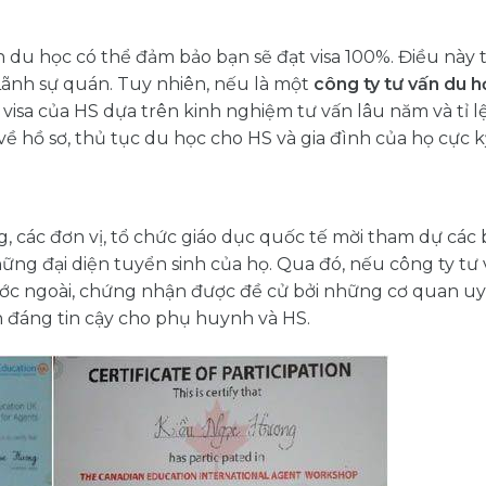
 du học có thể đảm bảo bạn sẽ đạt visa 100%. Điều này 
Lãnh sự quán. Tuy nhiên, nếu là một
công ty tư vấn du h
visa của HS dựa trên kinh nghiệm tư vấn lâu năm và tỉ l
 hồ sơ, thủ tục du học cho HS và gia đình của họ cực kỳ
 các đơn vị, tổ chức giáo dục quốc tế mời tham dự các 
hững đại diện tuyển sinh của họ. Qua đó, nếu công ty tư
ớc ngoài, chứng nhận được đề cử bởi những cơ quan uy
n đáng tin cậy cho phụ huynh và HS.