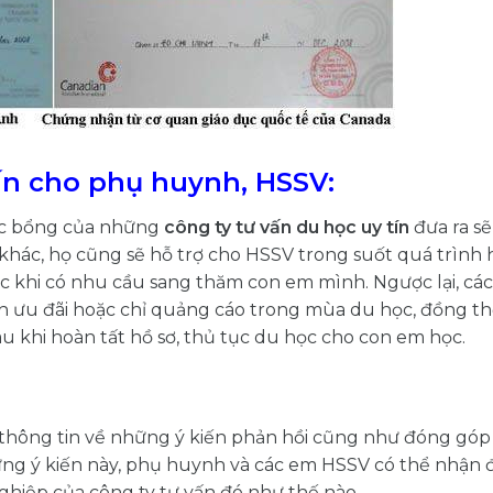
vấn cho phụ huynh, HSSV:
ọc bổng của những
công ty
tư vấn du học uy tín
đưa ra s
khác, họ cũng sẽ hỗ trợ cho HSSV trong suốt quá trình 
c khi có nhu cầu sang thăm con em mình. Ngược lại, các
nh ưu đãi hoặc chỉ quảng cáo trong mùa du học, đồng th
u khi hoàn tất hồ sơ, thủ tục du học cho con em học.
 thông tin về những ý kiến phản hồi cũng như đóng góp
ững ý kiến này, phụ huynh và các em HSSV có thể nhận 
hiệp của công ty tư vấn đó như thế nào.