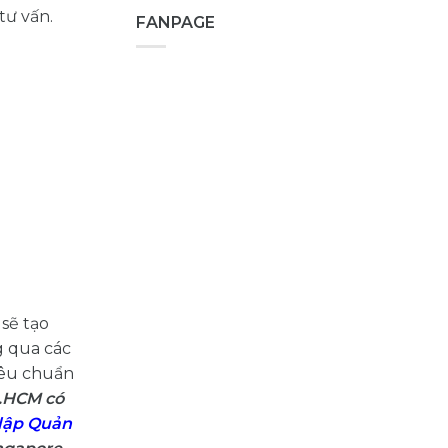
tư vấn.
FANPAGE
sẽ tạo
g qua các
tiêu chuẩn
P.HCM có
lập Quản