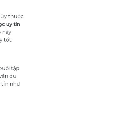
tùy thuộc
ọc uy tín
ệ này
 tốt.
buổi tập
 vấn du
 tín như