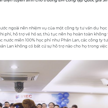
ại diện tuyển sinh cho trường ĐH Công lập Quốc gia S
nước ngoài nên nhiệm vụ của một công ty tư vấn du học 
hi phí, hỗ trợ về hồ sơ, thủ tục nên họ hoàn toàn không
các nước miễn 100% học phí như Phần Lan, các công ty t
hần Lan không có bất cứ sự hỗ trợ nào cho họ trong việc