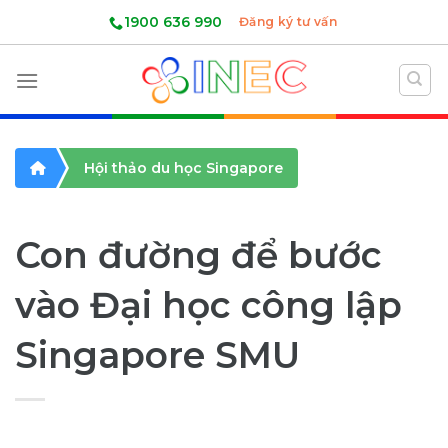
Skip
1900 636 990
Đăng ký tư vấn
to
content
Hội thảo du học Singapore
Con đường để bước
vào Đại học công lập
Singapore SMU