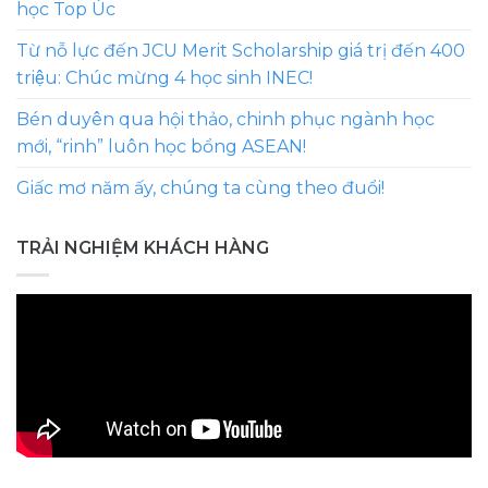
học Top Úc
Từ nỗ lực đến JCU Merit Scholarship giá trị đến 400
triệu: Chúc mừng 4 học sinh INEC!
Bén duyên qua hội thảo, chinh phục ngành học
mới, “rinh” luôn học bổng ASEAN!
Giấc mơ năm ấy, chúng ta cùng theo đuổi!
TRẢI NGHIỆM KHÁCH HÀNG