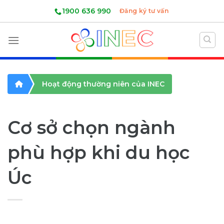
Skip
1900 636 990
Đăng ký tư vấn
to
content
Hoạt động thường niên của INEC
Cơ sở chọn ngành
phù hợp khi du học
Úc