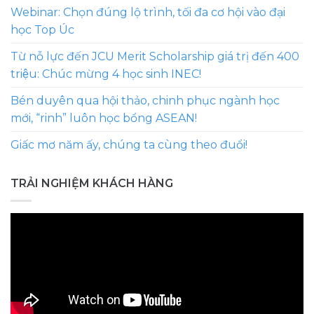
Webinar: Chọn đúng lộ trình, tối đa cơ hội vào đại
học Top Úc
Từ nỗ lực đến JCU Merit Scholarship giá trị đến 400
triệu: Chúc mừng 4 học sinh INEC!
Bén duyên qua hội thảo, chinh phục ngành học
mới, “rinh” luôn học bổng ASEAN!
Giấc mơ năm ấy, chúng ta cùng theo đuổi!
TRẢI NGHIỆM KHÁCH HÀNG