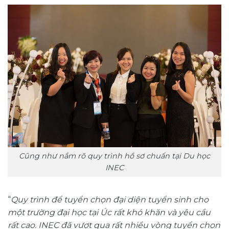
Cũng như nắm rõ quy trình hồ sơ chuẩn tại Du học
INEC
“
Quy trình để tuyển chọn đại diện tuyển sinh cho
một trường đại học tại Úc rất khó khăn và yêu cầu
rất cao. INEC đã vượt qua rất nhiều vòng tuyển chọn