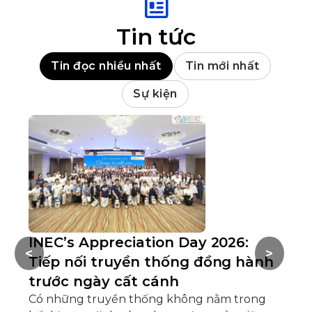
Tin tức
Tin đọc nhiều nhất
Tin mới nhất
Sự kiện
INEC’s Appreciation Day 2026:
H
<
>
Tiếp nối truyền thống đồng hành
C
trước ngày cất cánh
Nh
Có những truyền thống không nằm trong
Hộ