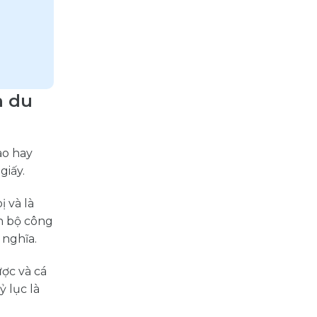
h du
ao hay
giấy.
 và là
àn bộ công
 nghĩa.
ợc và cá
ỷ lục là