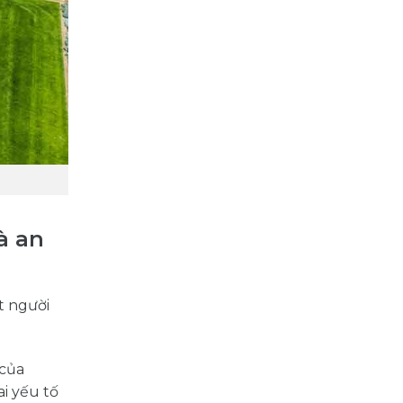
à an
t người
 của
ai yếu tố