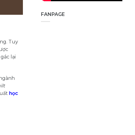
FANPAGE
ẵng. Tuy
được
gác lại
 ngành
lt
suất
học