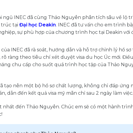
ội ngũ INEC đã cùng Thảo Nguyên phân tích sâu về lộ t
trúc tại
Đại học Deakin
. INEC đã tư vấn cho em trình b
nghiệp, sự phù hợp của chương trình học tại Deakin với 
 của INEC đã rà soát, hướng dẫn và hỗ trợ chỉnh lý hồ sơ 
 rõ ràng theo tiêu chí xét duyệt visa du học Úc mới. Điề
năng chu cấp cho suốt quá trình học tập của Thảo Nguy
 đã tạo nên một bộ hồ sơ chất lượng, không chỉ đáp ứng
, dẫn đến kết quả visa mỹ mãn chỉ sau 2 ngày làm việc
iệt nhất đến Thảo Nguyên. Chúc em sẽ có một hành trìn
!