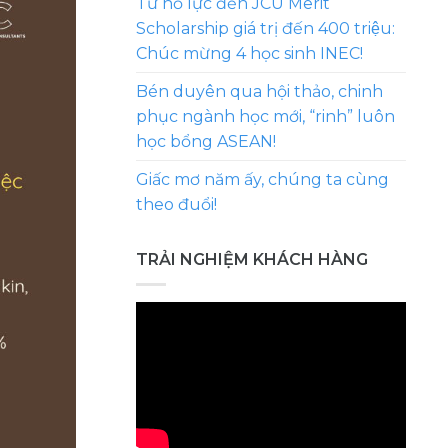
Từ nỗ lực đến JCU Merit
Scholarship giá trị đến 400 triệu:
Chúc mừng 4 học sinh INEC!
Bén duyên qua hội thảo, chinh
phục ngành học mới, “rinh” luôn
học bổng ASEAN!
Giấc mơ năm ấy, chúng ta cùng
theo đuổi!
TRẢI NGHIỆM KHÁCH HÀNG