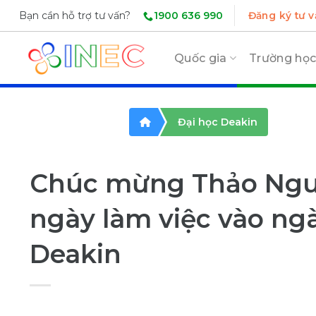
Skip
1900 636 990
Bạn cần hỗ trợ tư vấn?
Đăng ký tư v
to
content
Quốc gia
Trường họ
Đại học Deakin
Chúc mừng Thảo Nguy
ngày làm việc vào ng
Deakin