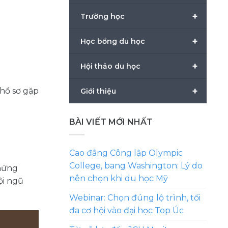
+
Trường học
+
Học bổng du học
+
Hội thảo du học
+
 hồ sơ gặp
Giới thiệu
BÀI VIẾT MỚI NHẤT
Cao đẳng Công lập Olympic
College, bang Washington: Lý do
chứng
nên chọn khi du học Mỹ
ội ngũ
Webinar: Chọn đúng lộ trình, tối
đa cơ hội vào đại học Top Úc