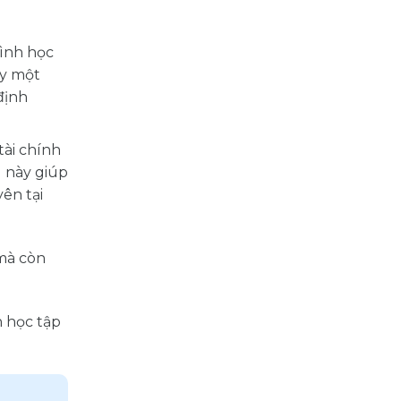
rình học
ày một
định
tài chính
u này giúp
ên tại
 mà còn
.
h học tập