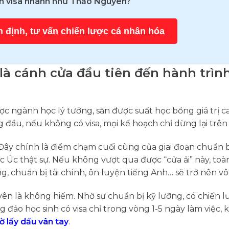
n visa nhanh như Thảo Nguyên?
 định, tư vấn chiến lược cá nhân hóa
là cánh cửa đầu tiên đến hành trìn
ợc ngành học lý tưởng, săn được suất học bổng giá trị c
đầu, nếu không có visa, mọi kế hoạch chỉ dừng lại trên 
Đây chính là điểm chạm cuối cùng của giai đoạn chuẩn bị
c Úc thật sự. Nếu không vượt qua được “cửa ải” này, to
, chuẩn bị tài chính, ôn luyện tiếng Anh… sẽ trở nên vô
ên là không hiếm. Nhờ sự chuẩn bị kỹ lưỡng, có chiến lư
đảo học sinh có visa chỉ trong vòng 1-5 ngày làm việc, k
ờ lấy dấu vân tay
.