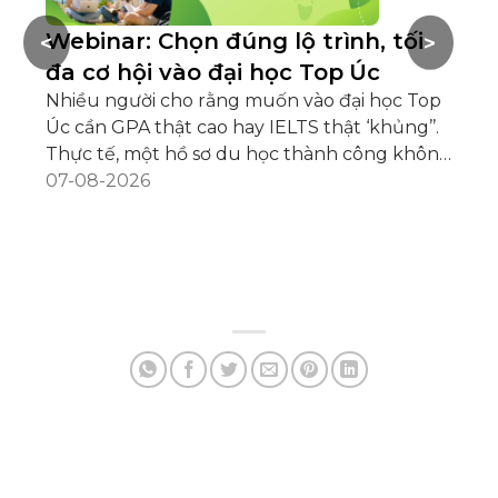
Webinar: Chọn đúng lộ trình, tối
D
<
>
đa cơ hội vào đại học Top Úc
c
Nhiều người cho rằng muốn vào đại học Top
GP
Úc cần GPA thật cao hay IELTS thật ‘khủng’’.
đa
Thực tế, một hồ sơ du học thành công không
bạ
chỉ được đánh giá qua học lực hay ngoại ngữ,
07-08-2026
kh
17
mà còn nằm ở việc bạn lựa chọn đúng lộ
ph
trình học tập – phù hợp với năng lực, mục
Nh
tiêu và kế hoạch phát triển dài hạn hay
từ
không. Theo cập nhật từ Bộ Di trú Úc vào
th
tháng 7/2026, Việt Nam hiện là một trong
tế
những quốc gia có số lượng hồ sơ xin visa du
họ
học Úc lớn nhất, [...]
kh