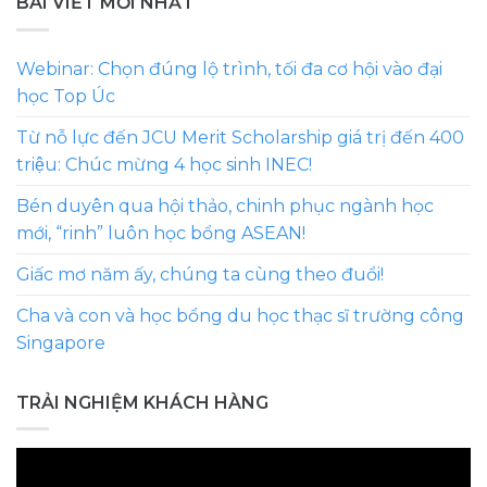
BÀI VIẾT MỚI NHẤT
Webinar: Chọn đúng lộ trình, tối đa cơ hội vào đại
học Top Úc
Từ nỗ lực đến JCU Merit Scholarship giá trị đến 400
triệu: Chúc mừng 4 học sinh INEC!
Bén duyên qua hội thảo, chinh phục ngành học
mới, “rinh” luôn học bổng ASEAN!
Giấc mơ năm ấy, chúng ta cùng theo đuổi!
Cha và con và học bổng du học thạc sĩ trường công
Singapore
TRẢI NGHIỆM KHÁCH HÀNG