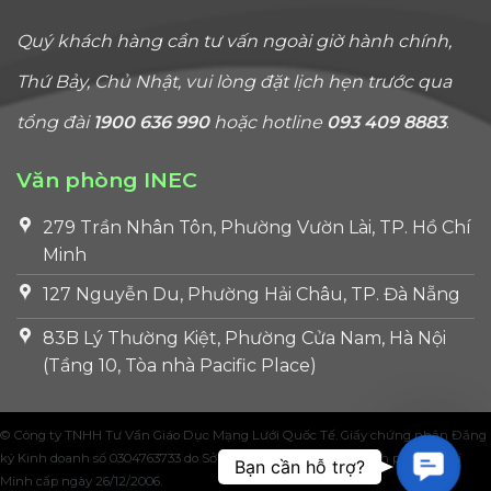
Quý khách hàng cần tư vấn ngoài giờ hành chính,
Thứ Bảy, Chủ Nhật, vui lòng đặt lịch hẹn trước qua
tổng đài
1900 636 990
hoặc hotline
093 409 8883
.
Văn phòng INEC
279 Trần Nhân Tôn, Phường Vườn Lài, TP. Hồ Chí
Minh
127 Nguyễn Du, Phường Hải Châu, TP. Đà Nẵng
83B Lý Thường Kiệt, Phường Cửa Nam, Hà Nội
(Tầng 10, Tòa nhà Pacific Place)
© Công ty TNHH Tư Vấn Giáo Dục Mạng Lưới Quốc Tế. Giấy chứng nhận Đăng
Contac
ký Kinh doanh số 0304763733 do Sở Kế hoạch và Đầu tư Thành phố Hồ Chí
Bạn cần hỗ trợ?
Minh cấp ngày 26/12/2006.