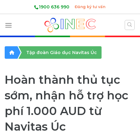
Skip
1900 636 990
Đăng ký tư vấn
to
content
Tập đoàn Giáo dục Navitas Úc
Hoàn thành thủ tục
sớm, nhận hỗ trợ học
phí 1.000 AUD từ
Navitas Úc