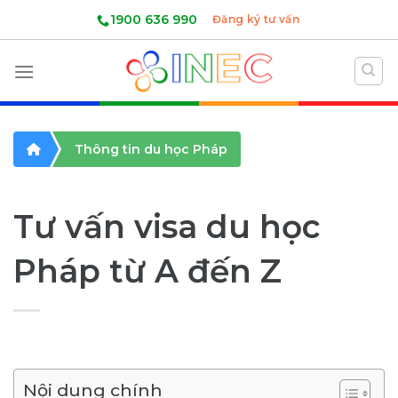
Skip
1900 636 990
Đăng ký tư vấn
to
content
Thông tin du học Pháp
Tư vấn visa du học
Pháp từ A đến Z
Nội dung chính