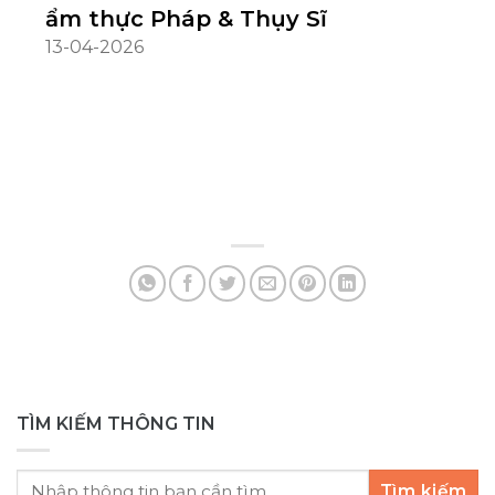
ẩm thực Pháp & Thụy Sĩ
Nế
hì
13-04-2026
tr
cầ
05
nh
si
cù
yế
ng
nh
da
TÌM KIẾM THÔNG TIN
Tìm kiếm