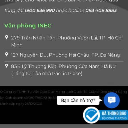
tổng đài
1900 636 990
hoặc hotline
093 409 8883
.
Văn phòng INEC
279 Trần Nhân Tôn, Phường Vườn Lài, TP. Hồ Chí
Minh
127 Nguyễn Du, Phường Hải Châu, TP. Đà Nẵng
83B Lý Thường Kiệt, Phường Cửa Nam, Hà Nội
(Tầng 10, Tòa nhà Pacific Place)
© Công ty TNHH Tư Vấn Giáo Dục Mạng Lưới Quốc Tế. Giấy chứng nhận Đăng
ký Kinh doanh số 0304763733 do Sở Kế hoạch và Đầu tư Thành phố Hồ Chí
Contac
Bạn cần hỗ trợ?
Minh cấp ngày 26/12/2006.