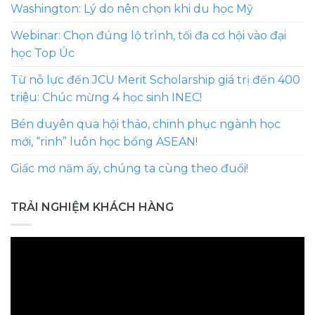
Washington: Lý do nên chọn khi du học Mỹ
Webinar: Chọn đúng lộ trình, tối đa cơ hội vào đại
học Top Úc
Từ nỗ lực đến JCU Merit Scholarship giá trị đến 400
triệu: Chúc mừng 4 học sinh INEC!
Bén duyên qua hội thảo, chinh phục ngành học
mới, “rinh” luôn học bổng ASEAN!
Giấc mơ năm ấy, chúng ta cùng theo đuổi!
TRẢI NGHIỆM KHÁCH HÀNG