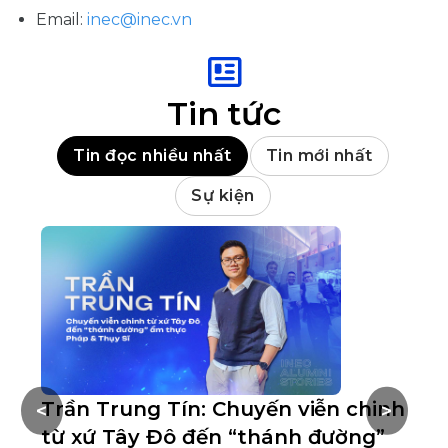
Email:
inec@inec.vn
Tin tức
Tin đọc nhiều nhất
Tin mới nhất
Sự kiện
Trần Trung Tín: Chuyến viễn chinh
D
<
>
từ xứ Tây Đô đến “thánh đường”
n